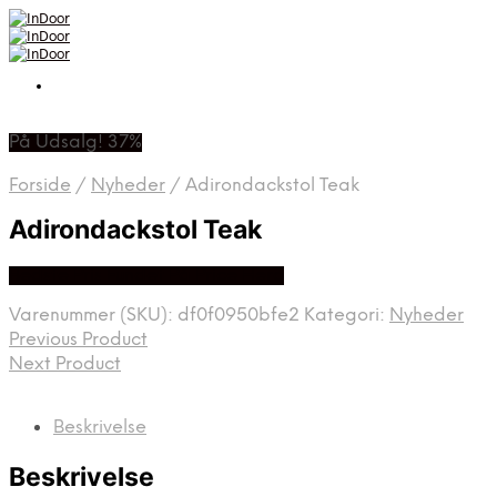
På Udsalg! 37%
Forside
/
Nyheder
/
Adirondackstol Teak
Adirondackstol Teak
Bedste Pris Fundet På Price Hero
Varenummer (SKU):
df0f0950bfe2
Kategori:
Nyheder
Previous Product
Next Product
Beskrivelse
Beskrivelse