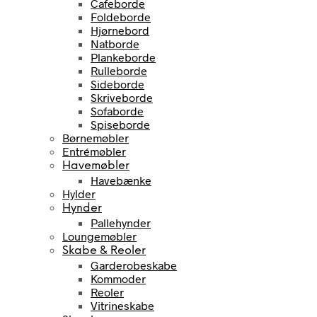
Cafeborde
Foldeborde
Hjørnebord
Natborde
Plankeborde
Rulleborde
Sideborde
Skriveborde
Sofaborde
Spiseborde
Børnemøbler
Entrémøbler
Havemøbler
Havebænke
Hylder
Hynder
Pallehynder
Loungemøbler
Skabe & Reoler
Garderobeskabe
Kommoder
Reoler
Vitrineskabe