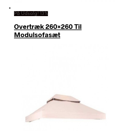
På Udsalg! 13%
Overtræk 260×260 Til
Modulsofasæt