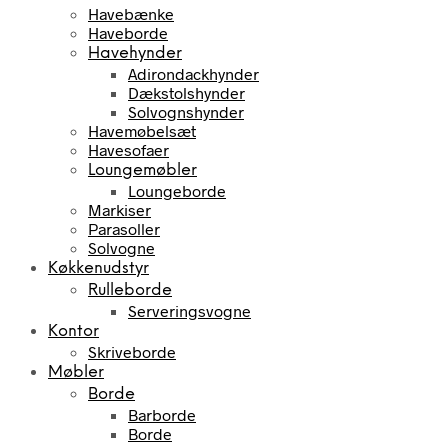
Havebænke
Haveborde
Havehynder
Adirondackhynder
Dækstolshynder
Solvognshynder
Havemøbelsæt
Havesofaer
Loungemøbler
Loungeborde
Markiser
Parasoller
Solvogne
Køkkenudstyr
Rulleborde
Serveringsvogne
Kontor
Skriveborde
Møbler
Borde
Barborde
Borde