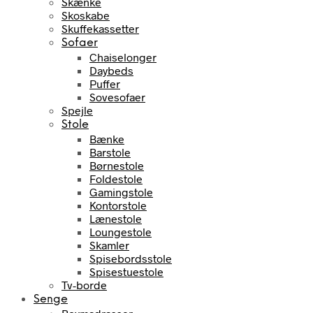
Skænke
Skoskabe
Skuffekassetter
Sofaer
Chaiselonger
Daybeds
Puffer
Sovesofaer
Spejle
Stole
Bænke
Barstole
Børnestole
Foldestole
Gamingstole
Kontorstole
Lænestole
Loungestole
Skamler
Spisebordsstole
Spisestuestole
Tv-borde
Senge