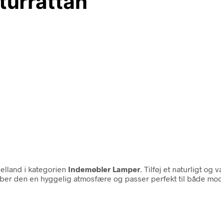
urrattan
lland i kategorien
Indemøbler Lamper
. Tilføj et naturligt o
r den en hyggelig atmosfære og passer perfekt til både mode