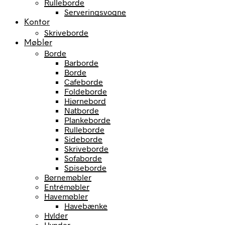
Rulleborde
Serveringsvogne
Kontor
Skriveborde
Møbler
Borde
Barborde
Borde
Cafeborde
Foldeborde
Hjørnebord
Natborde
Plankeborde
Rulleborde
Sideborde
Skriveborde
Sofaborde
Spiseborde
Børnemøbler
Entrémøbler
Havemøbler
Havebænke
Hylder
Hynder