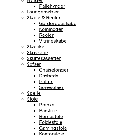
Pallehynder
Loungemøbler
Skabe & Reoler
Garderobeskabe
Kommoder
Reoler
Vitrineskabe
Skænke
Skoskabe
Skuffekassetter
Sofaer
Chaiselonger
Daybeds
Puffer
Sovesofaer
Spejle
Stole
Bænke
Barstole
Børnestole
Foldestole
Gamingstole
Kontorstole