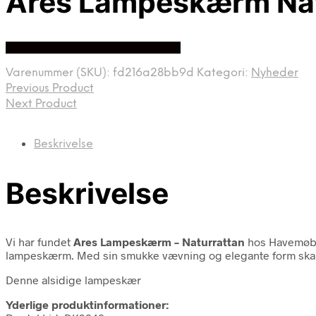
Ares Lampeskærm Nat
Bedste Pris Fundet På Price Hero
Varenummer (SKU):
fd216a28bb9d
Kategori:
Nyheder
Previous Product
Next Product
Beskrivelse
Beskrivelse
Vi har fundet
Ares Lampeskærm – Naturrattan
hos Havemøbe
lampeskærm. Med sin smukke vævning og elegante form skabe
Denne alsidige lampeskær
Yderlige produktinformationer: