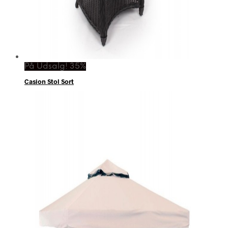
På Udsalg! 35%
Casion Stol Sort