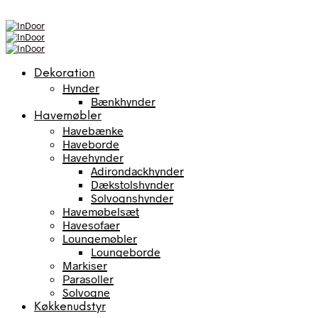
Dekoration
Hynder
Bænkhynder
Havemøbler
Havebænke
Haveborde
Havehynder
Adirondackhynder
Dækstolshynder
Solvognshynder
Havemøbelsæt
Havesofaer
Loungemøbler
Loungeborde
Markiser
Parasoller
Solvogne
Køkkenudstyr