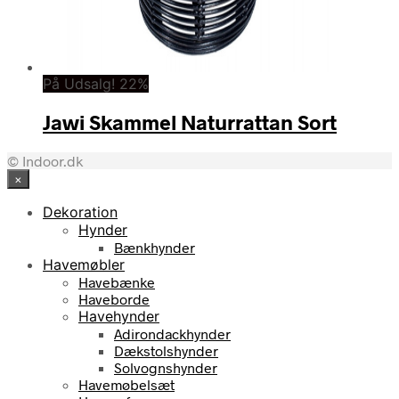
På Udsalg! 22%
Jawi Skammel Naturrattan Sort
© Indoor.dk
×
Dekoration
Hynder
Bænkhynder
Havemøbler
Havebænke
Haveborde
Havehynder
Adirondackhynder
Dækstolshynder
Solvognshynder
Havemøbelsæt