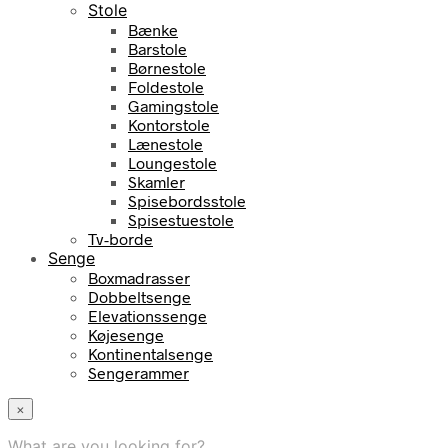
Stole
Bænke
Barstole
Børnestole
Foldestole
Gamingstole
Kontorstole
Lænestole
Loungestole
Skamler
Spisebordsstole
Spisestuestole
Tv-borde
Senge
Boxmadrasser
Dobbeltsenge
Elevationssenge
Køjesenge
Kontinentalsenge
Sengerammer
×
What are you looking for?