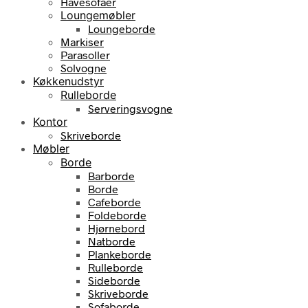
Havesofaer
Loungemøbler
Loungeborde
Markiser
Parasoller
Solvogne
Køkkenudstyr
Rulleborde
Serveringsvogne
Kontor
Skriveborde
Møbler
Borde
Barborde
Borde
Cafeborde
Foldeborde
Hjørnebord
Natborde
Plankeborde
Rulleborde
Sideborde
Skriveborde
Sofaborde