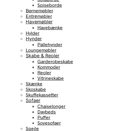
Spiseborde
Børnemøbler
Entrémøbler
Havemøbler
Havebænke
Hylder
Hynder
Pallehynder
Loungemøbler
Skabe & Reoler
Garderobeskabe
Kommoder
Reoler
Vitrineskabe
Skænke
Skoskabe
Skuffekassetter
Sofaer
Chaiselonger
Daybeds
Puffer
Sovesofaer
Spejle