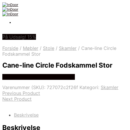
På Udsalg! 15%
Forside
/
Møbler
/
Stole
/
Skamler
/
Cane-line Circle
Fodskammel Stor
Cane-line Circle Fodskammel Stor
Bedste Pris Fundet På Price Hero
Varenummer (SKU):
727072c2f26f
Kategori:
Skamler
Previous Product
Next Product
Beskrivelse
Beskrivelse