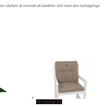
erer styrken af normalt all weather stof med den behagelige
På Udsalg! 9%