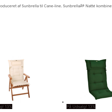
 produceret af Sunbrella til Cane-line. SunbrellaÂ® Natté kombin
g! 13%
På Udsalg! 13%