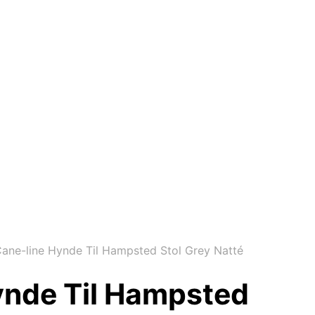
ane-line Hynde Til Hampsted Stol Grey Natté
ynde Til Hampsted