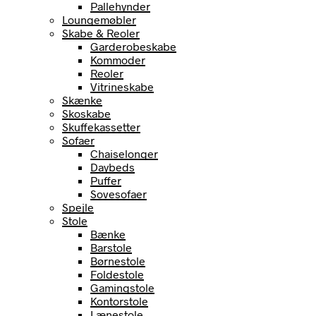
Pallehynder
Loungemøbler
Skabe & Reoler
Garderobeskabe
Kommoder
Reoler
Vitrineskabe
Skænke
Skoskabe
Skuffekassetter
Sofaer
Chaiselonger
Daybeds
Puffer
Sovesofaer
Spejle
Stole
Bænke
Barstole
Børnestole
Foldestole
Gamingstole
Kontorstole
Lænestole