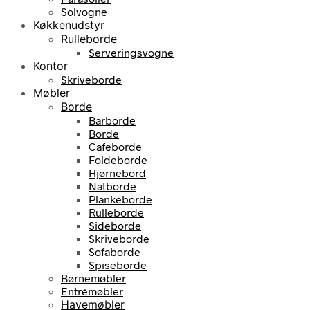
Solvogne
Køkkenudstyr
Rulleborde
Serveringsvogne
Kontor
Skriveborde
Møbler
Borde
Barborde
Borde
Cafeborde
Foldeborde
Hjørnebord
Natborde
Plankeborde
Rulleborde
Sideborde
Skriveborde
Sofaborde
Spiseborde
Børnemøbler
Entrémøbler
Havemøbler