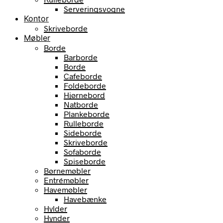
Serveringsvogne
Kontor
Skriveborde
Møbler
Borde
Barborde
Borde
Cafeborde
Foldeborde
Hjørnebord
Natborde
Plankeborde
Rulleborde
Sideborde
Skriveborde
Sofaborde
Spiseborde
Børnemøbler
Entrémøbler
Havemøbler
Havebænke
Hylder
Hynder