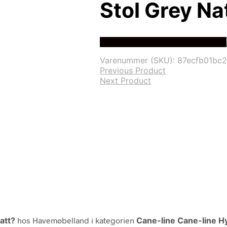
Stol Grey Na
Bedste Pris Fundet På Price Hero
Varenummer (SKU):
87ecfb01bc
Previous Product
Next Product
Natt?
hos Havemøbelland i kategorien
Cane-line Cane-line H