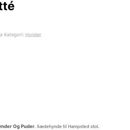
tté
2a
Kategori:
Hynder
ynder Og Puder
. Sædehynde til Hampsted stol.