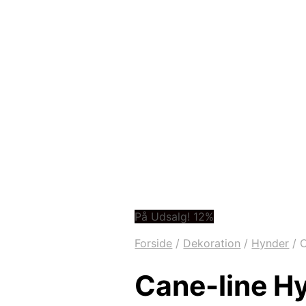
På Udsalg! 12%
Forside
/
Dekoration
/
Hynder
/
C
Cane-line H