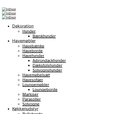
Dekoration
Hynder
Bænkhynder
Havemøbler
Havebænke
Haveborde
Havehynder
Adirondackhynder
Dækstolshynder
Solvognshynder
Havemøbelsæt
Havesofaer
Loungemøbler
Loungeborde
Markiser
Parasoller
Solvogne
Køkkenudstyr
Rulleborde