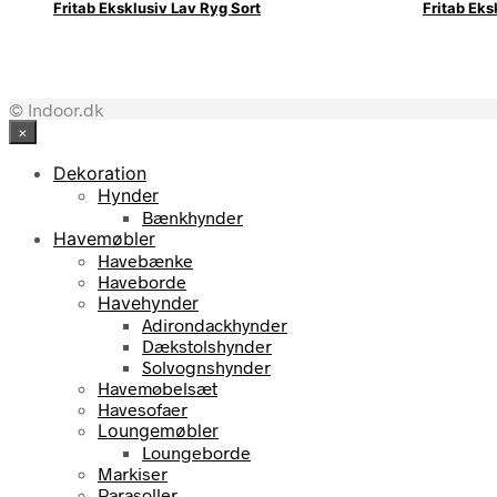
Fritab Eksklusiv Lav Ryg Sort
Fritab Eks
© Indoor.dk
×
Dekoration
Hynder
Bænkhynder
Havemøbler
Havebænke
Haveborde
Havehynder
Adirondackhynder
Dækstolshynder
Solvognshynder
Havemøbelsæt
Havesofaer
Loungemøbler
Loungeborde
Markiser
Parasoller