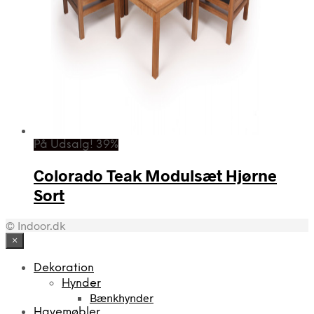
På Udsalg! 39%
Colorado Teak Modulsæt Hjørne
Sort
© Indoor.dk
×
Dekoration
Hynder
Bænkhynder
Havemøbler