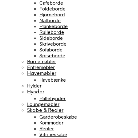
Cafeborde
Foldeborde
Hjørnebord
Natborde
Plankeborde
Rulleborde
Sideborde
Skriveborde
Sofaborde
Spiseborde
Børnemøbler
Entrémøbler
Havemøbler
Havebænke
Hylder
Hynder
Pallehynder
Loungemøbler
Skabe & Reoler
Garderobeskabe
Kommoder
Reoler
Vitrineskabe