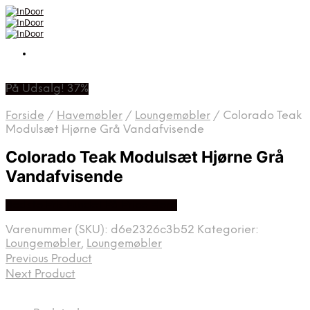
På Udsalg! 37%
Forside
/
Havemøbler
/
Loungemøbler
/
Colorado Teak
Modulsæt Hjørne Grå Vandafvisende
Colorado Teak Modulsæt Hjørne Grå
Vandafvisende
Bedste Pris Fundet På Price Hero
Varenummer (SKU):
d6e2326c3b52
Kategorier:
Loungemøbler
,
Loungemøbler
Previous Product
Next Product