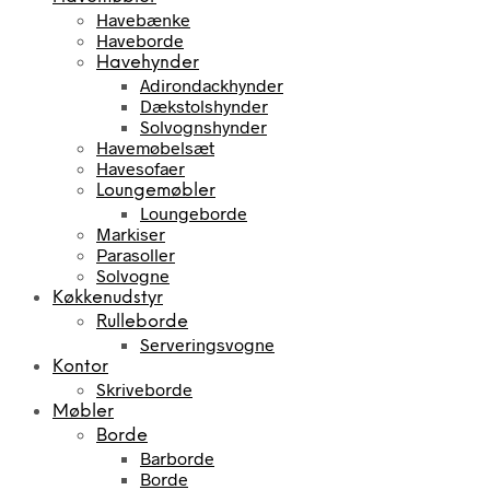
Havebænke
Haveborde
Havehynder
Adirondackhynder
Dækstolshynder
Solvognshynder
Havemøbelsæt
Havesofaer
Loungemøbler
Loungeborde
Markiser
Parasoller
Solvogne
Køkkenudstyr
Rulleborde
Serveringsvogne
Kontor
Skriveborde
Møbler
Borde
Barborde
Borde