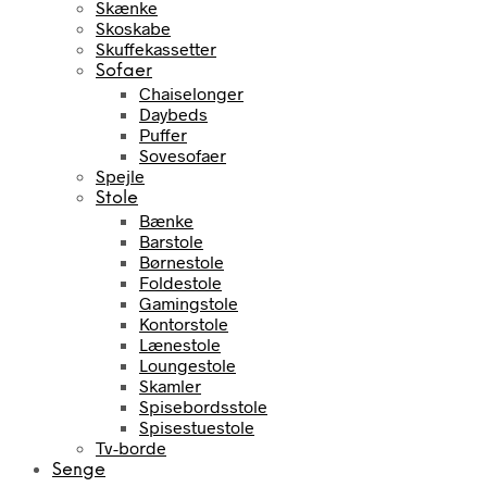
Skænke
Skoskabe
Skuffekassetter
Sofaer
Chaiselonger
Daybeds
Puffer
Sovesofaer
Spejle
Stole
Bænke
Barstole
Børnestole
Foldestole
Gamingstole
Kontorstole
Lænestole
Loungestole
Skamler
Spisebordsstole
Spisestuestole
Tv-borde
Senge