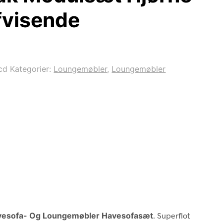
fvisende
cd
Kategorier:
Loungemøbler
,
Loungemøbler
vesofa- Og Loungemøbler Havesofasæt
. Superflot