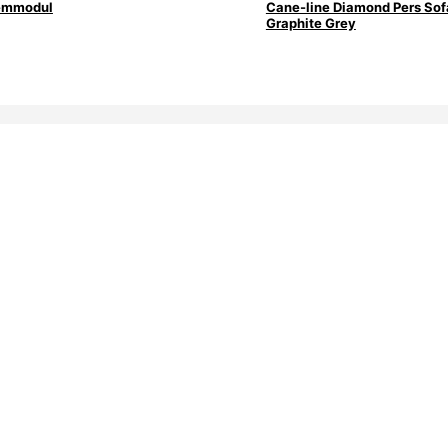
lemmodul
Cane-line Diamond Pers Sof
Graphite Grey