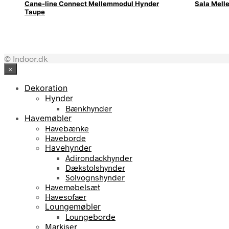
Cane-line Connect Mellemmodul Hynder
Sala Mel
Taupe
© Indoor.dk
×
Dekoration
Hynder
Bænkhynder
Havemøbler
Havebænke
Haveborde
Havehynder
Adirondackhynder
Dækstolshynder
Solvognshynder
Havemøbelsæt
Havesofaer
Loungemøbler
Loungeborde
Markiser