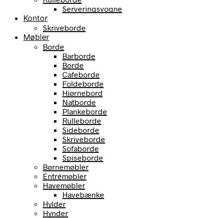
Serveringsvogne
Kontor
Skriveborde
Møbler
Borde
Barborde
Borde
Cafeborde
Foldeborde
Hjørnebord
Natborde
Plankeborde
Rulleborde
Sideborde
Skriveborde
Sofaborde
Spiseborde
Børnemøbler
Entrémøbler
Havemøbler
Havebænke
Hylder
Hynder