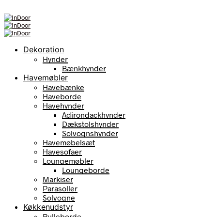
Dekoration
Hynder
Bænkhynder
Havemøbler
Havebænke
Haveborde
Havehynder
Adirondackhynder
Dækstolshynder
Solvognshynder
Havemøbelsæt
Havesofaer
Loungemøbler
Loungeborde
Markiser
Parasoller
Solvogne
Køkkenudstyr
Rulleborde