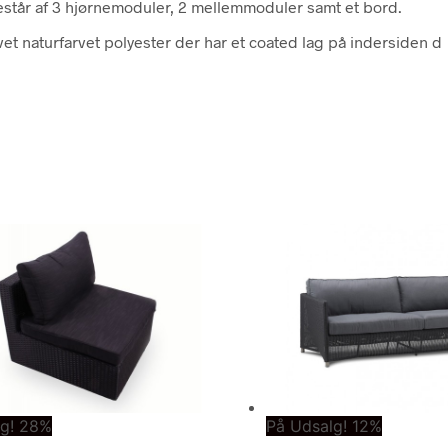
 består af 3 hjørnemoduler, 2 mellemmoduler samt et bord.
vet naturfarvet polyester der har et coated lag på indersiden d
lg! 28%
På Udsalg! 12%