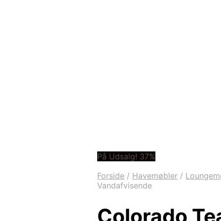
På Udsalg! 37%
Forside
/
Havemøbler
/
Loungem
Vandafvisende
Colorado Te