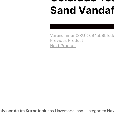
Sand Vanda
Bedste Pris Fundet På Price Hero
Varenummer (SKU):
694ab8bfcd
Previous Product
Next Product
afvisende
fra
Kerneteak
hos Havemøbelland i kategorien
Ha