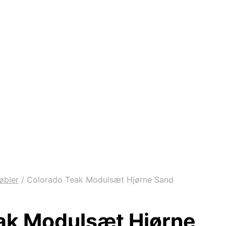
øbler
/
Colorado Teak Modulsæt Hjørne Sand
ak Modulsæt Hjørne