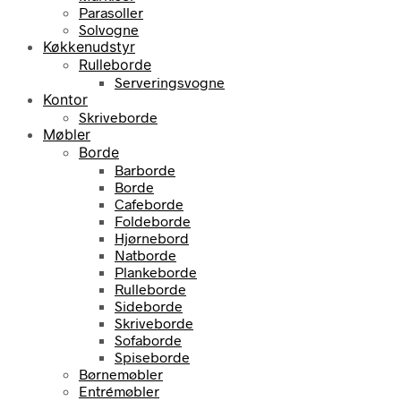
Parasoller
Solvogne
Køkkenudstyr
Rulleborde
Serveringsvogne
Kontor
Skriveborde
Møbler
Borde
Barborde
Borde
Cafeborde
Foldeborde
Hjørnebord
Natborde
Plankeborde
Rulleborde
Sideborde
Skriveborde
Sofaborde
Spiseborde
Børnemøbler
Entrémøbler