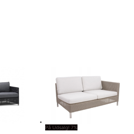
På Udsalg! 7%