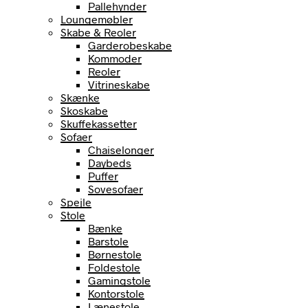
Pallehynder
Loungemøbler
Skabe & Reoler
Garderobeskabe
Kommoder
Reoler
Vitrineskabe
Skænke
Skoskabe
Skuffekassetter
Sofaer
Chaiselonger
Daybeds
Puffer
Sovesofaer
Spejle
Stole
Bænke
Barstole
Børnestole
Foldestole
Gamingstole
Kontorstole
Lænestole