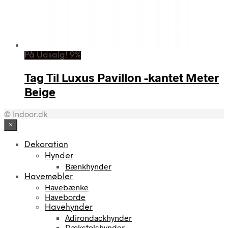
På Udsalg! 9%
Tag Til Luxus Pavillon -kantet Meter
Beige
© Indoor.dk
×
Dekoration
Hynder
Bænkhynder
Havemøbler
Havebænke
Haveborde
Havehynder
Adirondackhynder
Dækstolshynder