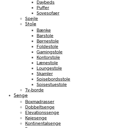
Daybeds
Puffer
Sovesofaer
Spejle
Stole
Bænke
Barstole
Børnestole
Foldestole
Gamingstole
Kontorstole
Lænestole
Loungestole
Skamler
Spisebordsstole
Spisestuestole
Tv-borde
Senge
Boxmadrasser
Dobbeltsenge
Elevationssenge
Køjesenge
Kontinentalsenge