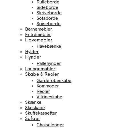
Rulleborde
Sideborde
Skriveborde
Sofaborde
Spiseborde
Børnemøbler
Entrémøbler
Havemøbler
Havebænke
Hylder
Hynder
Pallehynder
Loungemøbler
Skabe & Reoler
Garderobeskabe
Kommoder
Reoler
Vitrineskabe
Skænke
Skoskabe
Skuffekassetter
Sofaer
Chaiselonger