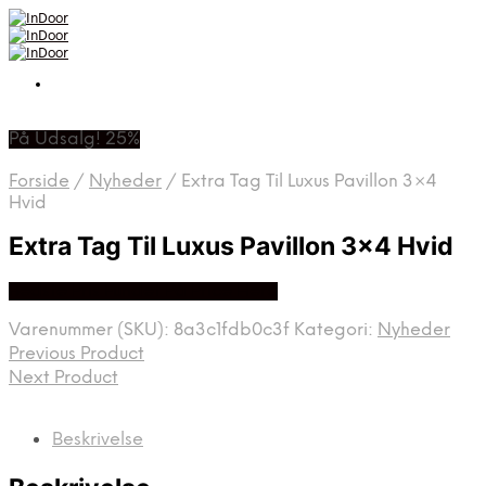
På Udsalg! 25%
Forside
/
Nyheder
/
Extra Tag Til Luxus Pavillon 3×4
Hvid
Extra Tag Til Luxus Pavillon 3×4 Hvid
Bedste Pris Fundet På Price Hero
Varenummer (SKU):
8a3c1fdb0c3f
Kategori:
Nyheder
Previous Product
Next Product
Beskrivelse