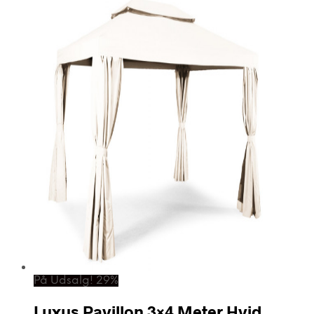
På Udsalg! 29%
Luxus Pavillon 3×4 Meter Hvid