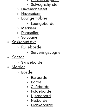
Solvognshynder
Havemøbelsæt
Havesofaer
Loungemøbler
Loungeborde
Markiser
Parasoller
Solvogne
Køkkenudstyr
Rulleborde
Serveringsvogne
Kontor
Skriveborde
Møbler
Borde
Barborde
Borde
Cafeborde
Foldeborde
Hjørnebord
Natborde
Plankeborde