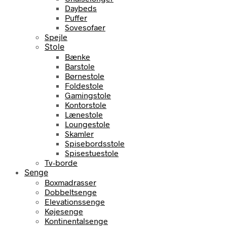
Daybeds
Puffer
Sovesofaer
Spejle
Stole
Bænke
Barstole
Børnestole
Foldestole
Gamingstole
Kontorstole
Lænestole
Loungestole
Skamler
Spisebordsstole
Spisestuestole
Tv-borde
Senge
Boxmadrasser
Dobbeltsenge
Elevationssenge
Køjesenge
Kontinentalsenge