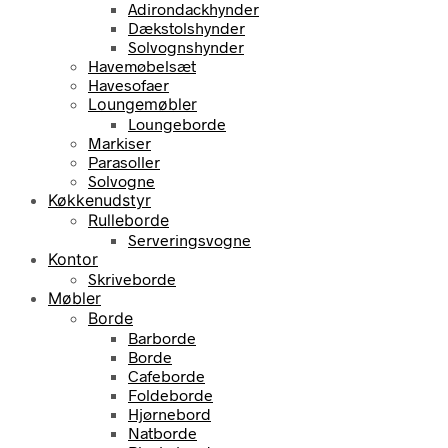
Adirondackhynder
Dækstolshynder
Solvognshynder
Havemøbelsæt
Havesofaer
Loungemøbler
Loungeborde
Markiser
Parasoller
Solvogne
Køkkenudstyr
Rulleborde
Serveringsvogne
Kontor
Skriveborde
Møbler
Borde
Barborde
Borde
Cafeborde
Foldeborde
Hjørnebord
Natborde