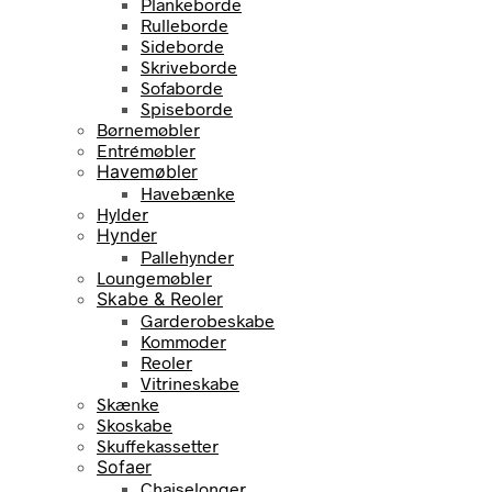
Plankeborde
Rulleborde
Sideborde
Skriveborde
Sofaborde
Spiseborde
Børnemøbler
Entrémøbler
Havemøbler
Havebænke
Hylder
Hynder
Pallehynder
Loungemøbler
Skabe & Reoler
Garderobeskabe
Kommoder
Reoler
Vitrineskabe
Skænke
Skoskabe
Skuffekassetter
Sofaer
Chaiselonger