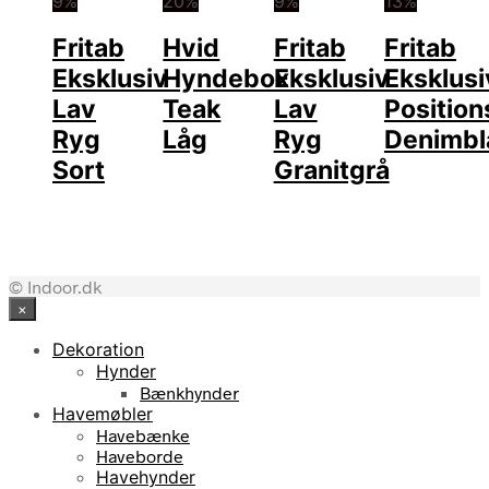
9%
20%
9%
13%
Fritab
Hvid
Fritab
Fritab
Eksklusiv
Hyndebox
Eksklusiv
Eksklusi
Lav
Teak
Lav
Positio
Ryg
Låg
Ryg
Denimbl
Sort
Granitgrå
© Indoor.dk
×
Dekoration
Hynder
Bænkhynder
Havemøbler
Havebænke
Haveborde
Havehynder