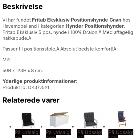
Beskrivelse
Vi har fundet
Fritab Eksklusiv Positionshynde Grøn
hos
Havemøbelland i kategorien
Hynder Positionshynder
.
Fritab Eksklusiv 5 pos. hynde i 100% Dralon.Â Med aftagelig
nakkepude.Â
Passer til positionsstole.Â Absolut bedste komfort!Â
Mål:
50B x 123H x 8 cm.
Yderlige produktinformationer:
Produkt id: DK37v521
Relaterede varer
På Udsalg!
På Udsalg!
På Udsalg!
På Udsalg!