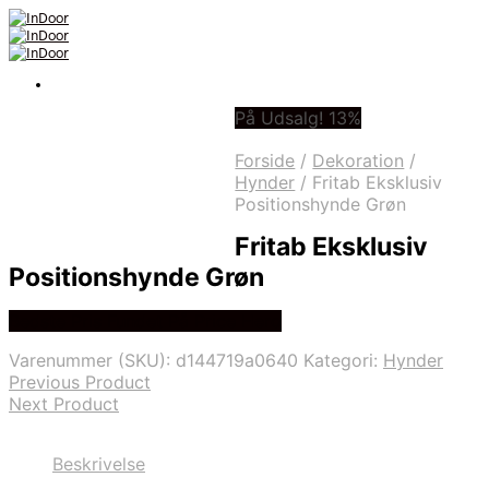
På Udsalg! 13%
Forside
/
Dekoration
/
Hynder
/
Fritab Eksklusiv
Positionshynde Grøn
Fritab Eksklusiv
Positionshynde Grøn
Bedste Pris Fundet På Price Hero
Varenummer (SKU):
d144719a0640
Kategori:
Hynder
Previous Product
Next Product
Beskrivelse