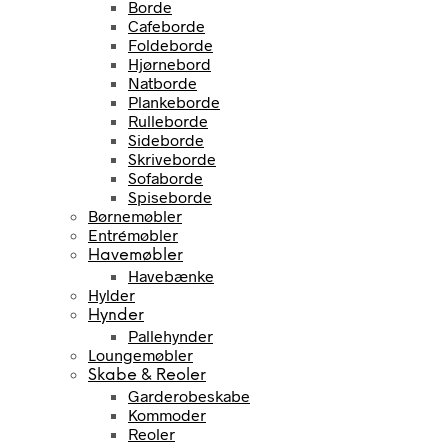
Borde
Cafeborde
Foldeborde
Hjørnebord
Natborde
Plankeborde
Rulleborde
Sideborde
Skriveborde
Sofaborde
Spiseborde
Børnemøbler
Entrémøbler
Havemøbler
Havebænke
Hylder
Hynder
Pallehynder
Loungemøbler
Skabe & Reoler
Garderobeskabe
Kommoder
Reoler