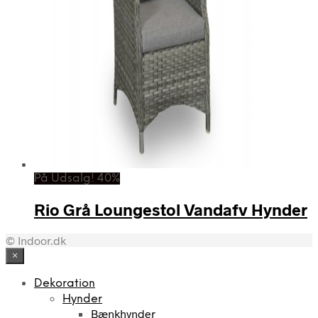
På Udsalg! 40%
Rio Grå Loungestol Vandafv Hynder
© Indoor.dk
×
Dekoration
Hynder
Bænkhynder