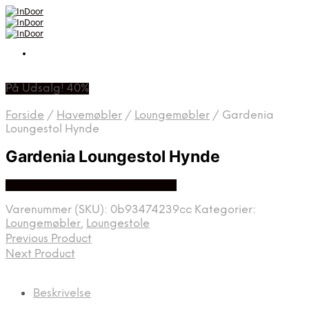
På Udsalg! 40%
Forside
/
Havemøbler
/
Loungemøbler
/
Gardenia
Loungestol Hynde
Gardenia Loungestol Hynde
Bedste Pris Fundet På Price Hero
Varenummer (SKU):
0b93474239cc
Kategorier:
Loungemøbler
,
Loungestole
Previous Product
Next Product
Beskrivelse