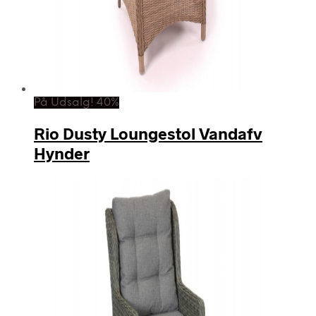
På Udsalg! 40%
Rio Dusty Loungestol Vandafv
Hynder