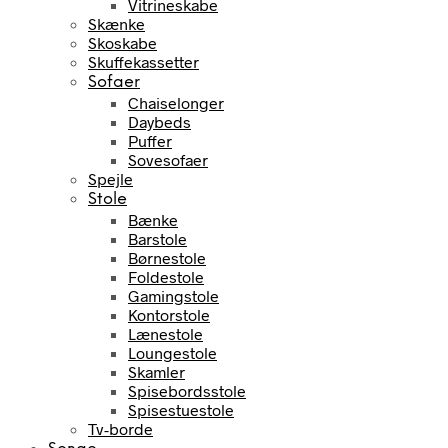
Vitrineskabe
Skænke
Skoskabe
Skuffekassetter
Sofaer
Chaiselonger
Daybeds
Puffer
Sovesofaer
Spejle
Stole
Bænke
Barstole
Børnestole
Foldestole
Gamingstole
Kontorstole
Lænestole
Loungestole
Skamler
Spisebordsstole
Spisestuestole
Tv-borde