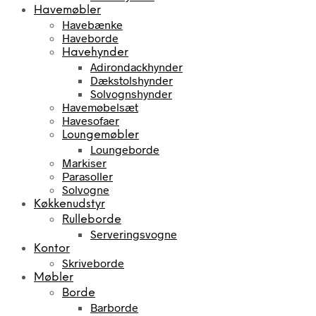
Havemøbler
Havebænke
Haveborde
Havehynder
Adirondackhynder
Dækstolshynder
Solvognshynder
Havemøbelsæt
Havesofaer
Loungemøbler
Loungeborde
Markiser
Parasoller
Solvogne
Køkkenudstyr
Rulleborde
Serveringsvogne
Kontor
Skriveborde
Møbler
Borde
Barborde