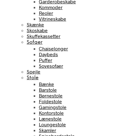
Garderobeskabe
Kommoder
Reoler
Vitrineskabe
Skænke
Skoskabe
Skuffekassetter
Sofaer
Chaiselonger
Daybeds
Puffer
Sovesofaer
Spejle
Stole
Bænke
Barstole
Børnestole
Foldestole
Gamingstole
Kontorstole
Lænestole
Loungestole
Skamler
Spisebordsstole