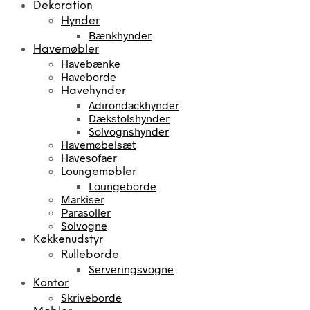
Dekoration
Hynder
Bænkhynder
Havemøbler
Havebænke
Haveborde
Havehynder
Adirondackhynder
Dækstolshynder
Solvognshynder
Havemøbelsæt
Havesofaer
Loungemøbler
Loungeborde
Markiser
Parasoller
Solvogne
Køkkenudstyr
Rulleborde
Serveringsvogne
Kontor
Skriveborde