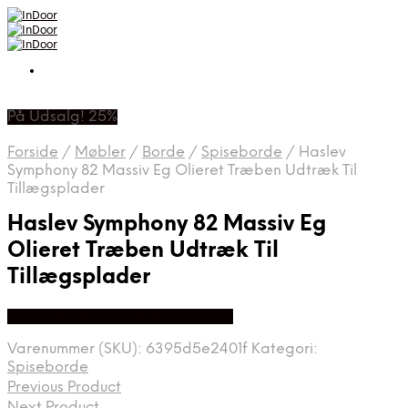
På Udsalg! 25%
Forside
/
Møbler
/
Borde
/
Spiseborde
/
Haslev
Symphony 82 Massiv Eg Olieret Træben Udtræk Til
Tillægsplader
Haslev Symphony 82 Massiv Eg
Olieret Træben Udtræk Til
Tillægsplader
Bedste Pris Fundet På Price Hero
Varenummer (SKU):
6395d5e2401f
Kategori:
Spiseborde
Previous Product
Next Product