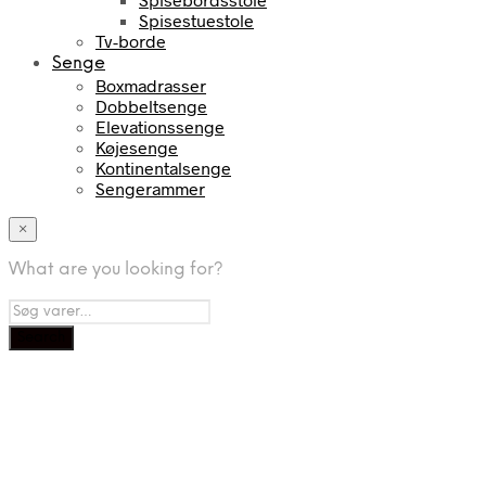
Spisestuestole
Tv-borde
Senge
Boxmadrasser
Dobbeltsenge
Elevationssenge
Køjesenge
Kontinentalsenge
Sengerammer
×
What are you looking for?