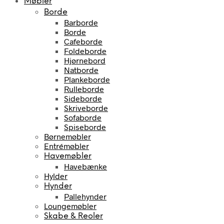
Møbler
Borde
Barborde
Borde
Cafeborde
Foldeborde
Hjørnebord
Natborde
Plankeborde
Rulleborde
Sideborde
Skriveborde
Sofaborde
Spiseborde
Børnemøbler
Entrémøbler
Havemøbler
Havebænke
Hylder
Hynder
Pallehynder
Loungemøbler
Skabe & Reoler