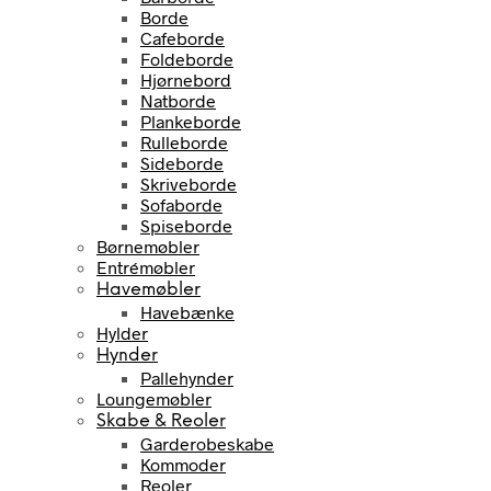
Borde
Cafeborde
Foldeborde
Hjørnebord
Natborde
Plankeborde
Rulleborde
Sideborde
Skriveborde
Sofaborde
Spiseborde
Børnemøbler
Entrémøbler
Havemøbler
Havebænke
Hylder
Hynder
Pallehynder
Loungemøbler
Skabe & Reoler
Garderobeskabe
Kommoder
Reoler