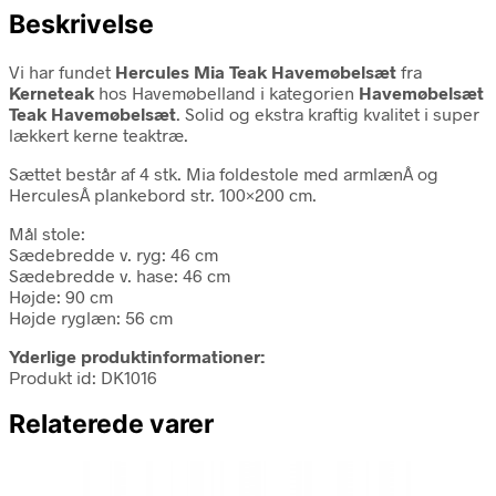
Beskrivelse
Vi har fundet
Hercules Mia Teak Havemøbelsæt
fra
Kerneteak
hos Havemøbelland i kategorien
Havemøbelsæt
Teak Havemøbelsæt
. Solid og ekstra kraftig kvalitet i super
lækkert kerne teaktræ.
Sættet består af 4 stk. Mia foldestole med armlænÂ og
HerculesÂ plankebord str. 100×200 cm.
Mål stole:
Sædebredde v. ryg: 46 cm
Sædebredde v. hase: 46 cm
Højde: 90 cm
Højde ryglæn: 56 cm
Yderlige produktinformationer:
Produkt id: DK1016
Relaterede varer