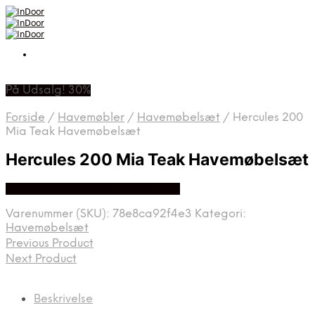
På Udsalg! 30%
Forside
/
Havemøbler
/
Havemøbelsæt
/
Hercules 200
Mia Teak Havemøbelsæt
Hercules 200 Mia Teak Havemøbelsæt
Bedste Pris Fundet På Price Hero
Varenummer (SKU):
78e8ca92f4e3
Kategori:
Havemøbelsæt
Previous Product
Next Product
Beskrivelse