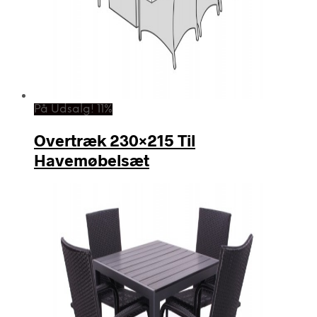
På Udsalg! 11%
Overtræk 230×215 Til
Havemøbelsæt