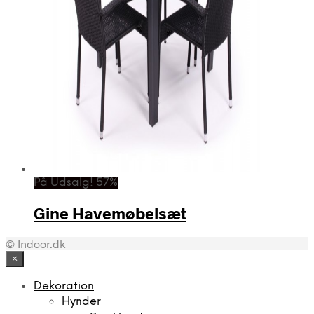
På Udsalg! 57%
Gine Havemøbelsæt
© Indoor.dk
×
Dekoration
Hynder