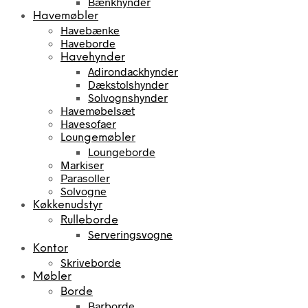
Bænkhynder
Havemøbler
Havebænke
Haveborde
Havehynder
Adirondackhynder
Dækstolshynder
Solvognshynder
Havemøbelsæt
Havesofaer
Loungemøbler
Loungeborde
Markiser
Parasoller
Solvogne
Køkkenudstyr
Rulleborde
Serveringsvogne
Kontor
Skriveborde
Møbler
Borde
Barborde