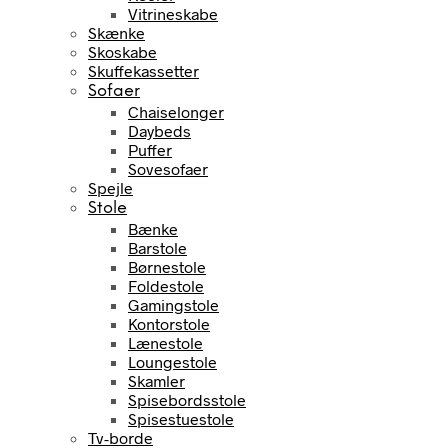
Vitrineskabe
Skænke
Skoskabe
Skuffekassetter
Sofaer
Chaiselonger
Daybeds
Puffer
Sovesofaer
Spejle
Stole
Bænke
Barstole
Børnestole
Foldestole
Gamingstole
Kontorstole
Lænestole
Loungestole
Skamler
Spisebordsstole
Spisestuestole
Tv-borde