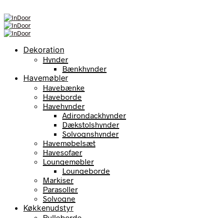
Dekoration
Hynder
Bænkhynder
Havemøbler
Havebænke
Haveborde
Havehynder
Adirondackhynder
Dækstolshynder
Solvognshynder
Havemøbelsæt
Havesofaer
Loungemøbler
Loungeborde
Markiser
Parasoller
Solvogne
Køkkenudstyr
Rulleborde