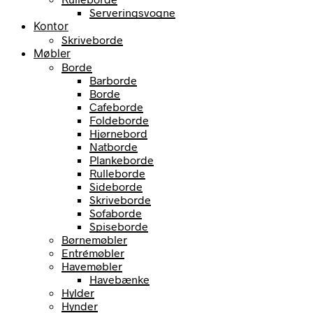
Serveringsvogne
Kontor
Skriveborde
Møbler
Borde
Barborde
Borde
Cafeborde
Foldeborde
Hjørnebord
Natborde
Plankeborde
Rulleborde
Sideborde
Skriveborde
Sofaborde
Spiseborde
Børnemøbler
Entrémøbler
Havemøbler
Havebænke
Hylder
Hynder