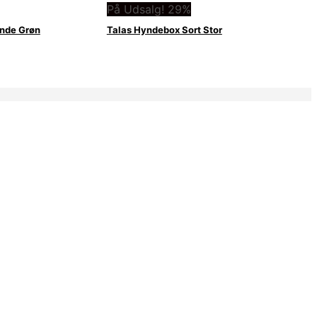
På Udsalg! 29%
ynde Grøn
Talas Hyndebox Sort Stor