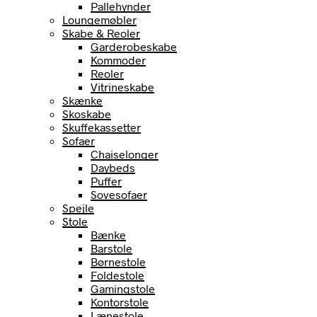
Pallehynder
Loungemøbler
Skabe & Reoler
Garderobeskabe
Kommoder
Reoler
Vitrineskabe
Skænke
Skoskabe
Skuffekassetter
Sofaer
Chaiselonger
Daybeds
Puffer
Sovesofaer
Spejle
Stole
Bænke
Barstole
Børnestole
Foldestole
Gamingstole
Kontorstole
Lænestole