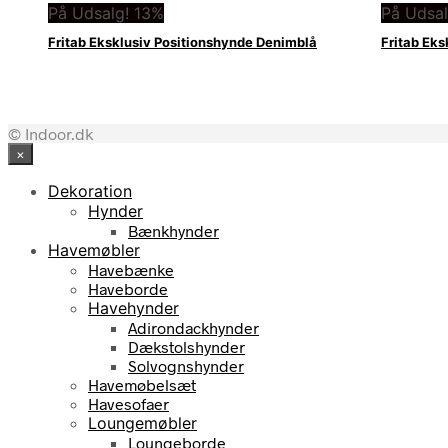
På Udsalg! 13%
På Udsal
Fritab Eksklusiv Positionshynde Denimblå
Fritab Eks
© Indoor.dk
×
Dekoration
Hynder
Bænkhynder
Havemøbler
Havebænke
Haveborde
Havehynder
Adirondackhynder
Dækstolshynder
Solvognshynder
Havemøbelsæt
Havesofaer
Loungemøbler
Loungeborde