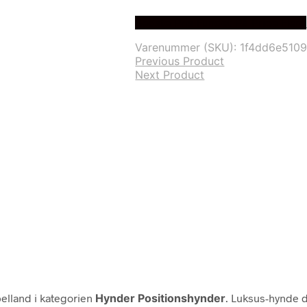
Bedste Pris Fundet På Price Hero
Varenummer (SKU):
1f4dd6e510
Previous Product
Next Product
lland i kategorien
Hynder Positionshynder
. Luksus-hynde d