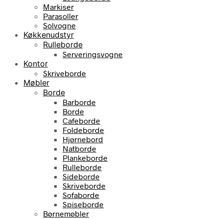
Markiser
Parasoller
Solvogne
Køkkenudstyr
Rulleborde
Serveringsvogne
Kontor
Skriveborde
Møbler
Borde
Barborde
Borde
Cafeborde
Foldeborde
Hjørnebord
Natborde
Plankeborde
Rulleborde
Sideborde
Skriveborde
Sofaborde
Spiseborde
Børnemøbler