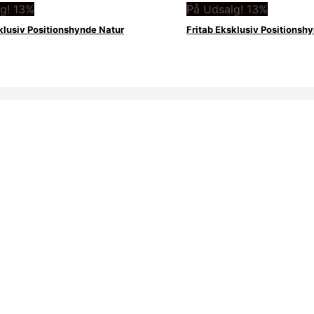
g! 13%
På Udsalg! 13%
klusiv Positionshynde Natur
Fritab Eksklusiv Positionsh