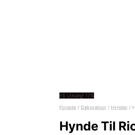
På Udsalg! 17%
Forside
/
Dekoration
/
Hynder
/
H
Hynde Til Ri