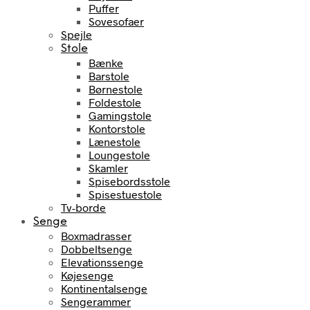
Puffer
Sovesofaer
Spejle
Stole
Bænke
Barstole
Børnestole
Foldestole
Gamingstole
Kontorstole
Lænestole
Loungestole
Skamler
Spisebordsstole
Spisestuestole
Tv-borde
Senge
Boxmadrasser
Dobbeltsenge
Elevationssenge
Køjesenge
Kontinentalsenge
Sengerammer