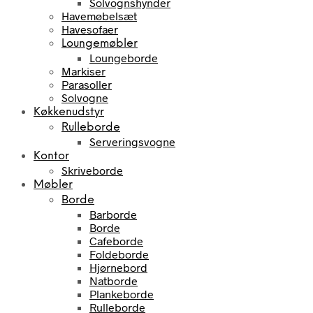
Solvognshynder
Havemøbelsæt
Havesofaer
Loungemøbler
Loungeborde
Markiser
Parasoller
Solvogne
Køkkenudstyr
Rulleborde
Serveringsvogne
Kontor
Skriveborde
Møbler
Borde
Barborde
Borde
Cafeborde
Foldeborde
Hjørnebord
Natborde
Plankeborde
Rulleborde