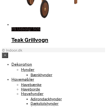
På Udsalg! 50%
Teak Grillvogn
© Indoor.dk
×
Dekoration
Hynder
Bænkhynder
Havemøbler
Havebænke
Haveborde
Havehynder
Adirondackhynder
Dækstolshynder