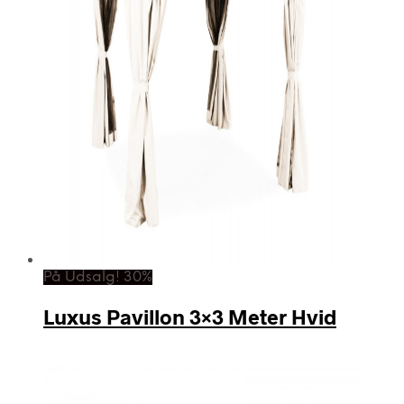
På Udsalg! 30%
Luxus Pavillon 3×3 Meter Hvid