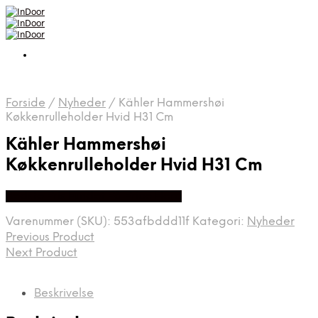
Forside
/
Nyheder
/
Kähler Hammershøi
Køkkenrulleholder Hvid H31 Cm
Kähler Hammershøi
Køkkenrulleholder Hvid H31 Cm
Bedste Pris Fundet På Price Hero
Varenummer (SKU):
553afbddd11f
Kategori:
Nyheder
Previous Product
Next Product
Beskrivelse