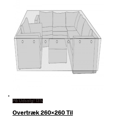
På Udsalg! 13%
Overtræk 260×260 Til