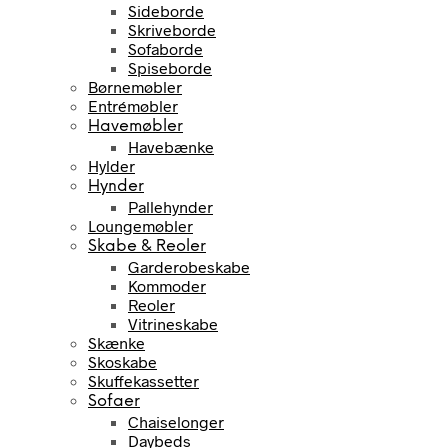
Sideborde
Skriveborde
Sofaborde
Spiseborde
Børnemøbler
Entrémøbler
Havemøbler
Havebænke
Hylder
Hynder
Pallehynder
Loungemøbler
Skabe & Reoler
Garderobeskabe
Kommoder
Reoler
Vitrineskabe
Skænke
Skoskabe
Skuffekassetter
Sofaer
Chaiselonger
Daybeds