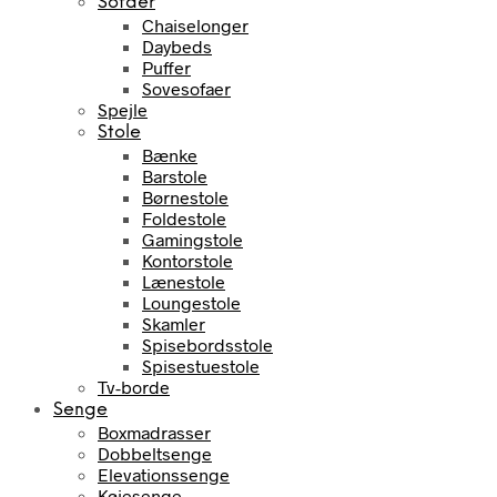
Sofaer
Chaiselonger
Daybeds
Puffer
Sovesofaer
Spejle
Stole
Bænke
Barstole
Børnestole
Foldestole
Gamingstole
Kontorstole
Lænestole
Loungestole
Skamler
Spisebordsstole
Spisestuestole
Tv-borde
Senge
Boxmadrasser
Dobbeltsenge
Elevationssenge
Køjesenge