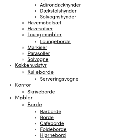
Adirondackhynder
Dækstolshynder
Solvognshynder
Havemøbelsæt
Havesofaer
Loungemøbler
Loungeborde
Markiser
Parasoller
Solvogne
Køkkenudstyr
Rulleborde
Serveringsvogne
Kontor
Skriveborde
Møbler
Borde
Barborde
Borde
Cafeborde
Foldeborde
Hjørnebord