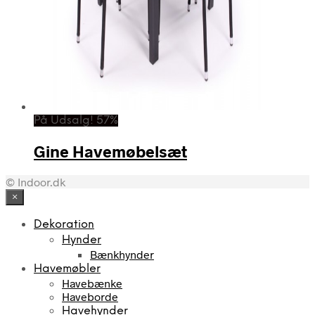
På Udsalg! 57%
Gine Havemøbelsæt
© Indoor.dk
×
Dekoration
Hynder
Bænkhynder
Havemøbler
Havebænke
Haveborde
Havehynder