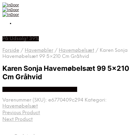
På Udsalg! 39%
Forside
/
Havemøbler
/
Havemøbelsæt
/
Karen Sonja
Havemøbelsæt 99 5×210 Cm Gråhvid
Karen Sonja Havemøbelsæt 99 5×210
Cm Gråhvid
Bedste Pris Fundet På Price Hero
Varenummer (SKU):
e6770409c294
Kategori:
Havemøbelsæt
Previous Product
Next Product