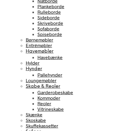
Natborde
Plankeborde
Rulleborde
Sideborde
Skriveborde
Sofaborde
Spiseborde
Børnemøbler
Entrémøbler
Havemøbler
Havebænke
Hylder
Hynder
Pallehynder
Loungemøbler
Skabe & Reoler
Garderobeskabe
Kommoder
Reoler
Vitrineskabe
Skænke
Skoskabe
Skuffekassetter