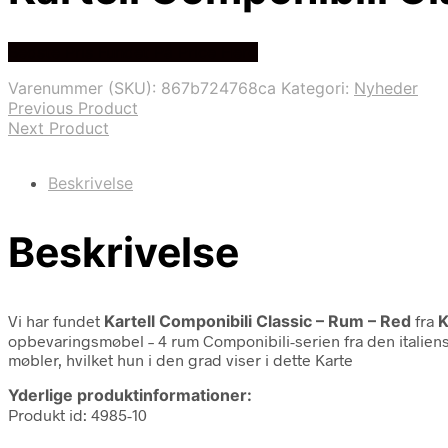
Bedste Pris Fundet På Price Hero
Varenummer (SKU):
867b724768ca
Kategori:
Nyheder
Previous Product
Next Product
Beskrivelse
Beskrivelse
Vi har fundet
Kartell Componibili Classic – Rum – Red
fra
K
opbevaringsmøbel – 4 rum Componibili-serien fra den italiensk
møbler, hvilket hun i den grad viser i dette Karte
Yderlige produktinformationer:
Produkt id: 4985-10