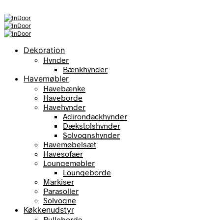
Dekoration
Hynder
Bænkhynder
Havemøbler
Havebænke
Haveborde
Havehynder
Adirondackhynder
Dækstolshynder
Solvognshynder
Havemøbelsæt
Havesofaer
Loungemøbler
Loungeborde
Markiser
Parasoller
Solvogne
Køkkenudstyr
Rulleborde