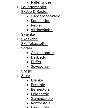
Pallehynder
Loungemøbler
Skabe & Reoler
Garderobeskabe
Kommoder
Reoler
Vitrineskabe
Skænke
Skoskabe
Skuffekassetter
Sofaer
Chaiselonger
Daybeds
Puffer
Sovesofaer
Spejle
Stole
Bænke
Barstole
Børnestole
Foldestole
Gamingstole
Kontorstole
Lænestole