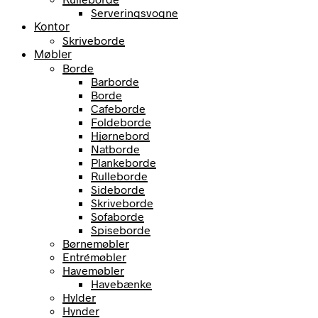
Serveringsvogne
Kontor
Skriveborde
Møbler
Borde
Barborde
Borde
Cafeborde
Foldeborde
Hjørnebord
Natborde
Plankeborde
Rulleborde
Sideborde
Skriveborde
Sofaborde
Spiseborde
Børnemøbler
Entrémøbler
Havemøbler
Havebænke
Hylder
Hynder