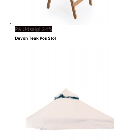
På Udsalg! 24%
Devon Teak Pos Stol