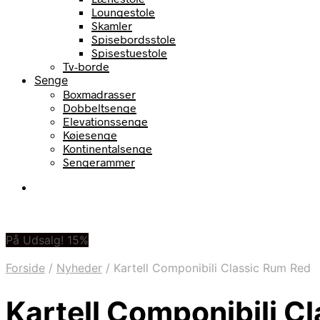
Loungestole
Skamler
Spisebordsstole
Spisestuestole
Tv-borde
Senge
Boxmadrasser
Dobbeltsenge
Elevationssenge
Køjesenge
Kontinentalsenge
Sengerammer
På Udsalg! 15%
Forside
/
Nyheder
/
Kartell Componibili Classic Rum Red
Kartell Componibili C