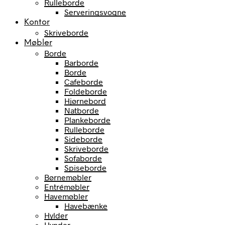
Rulleborde
Serveringsvogne
Kontor
Skriveborde
Møbler
Borde
Barborde
Borde
Cafeborde
Foldeborde
Hjørnebord
Natborde
Plankeborde
Rulleborde
Sideborde
Skriveborde
Sofaborde
Spiseborde
Børnemøbler
Entrémøbler
Havemøbler
Havebænke
Hylder
Hynder