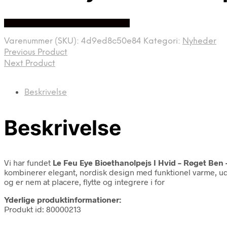
Bedste Pris Fundet På Price Hero
Varenummer (SKU):
4d9ed8c50e84
Kategori:
Nyheder
Previous Product
Next Product
Beskrivelse
Beskrivelse
Vi har fundet
Le Feu Eye Bioethanolpejs I Hvid – Røget Ben –
kombinerer elegant, nordisk design med funktionel varme, ud
og er nem at placere, flytte og integrere i for
Yderlige produktinformationer:
Produkt id: 80000213