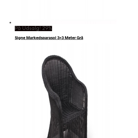
På Udsalg! 29%
Signe Markedsparasol 3×3 Meter Grå