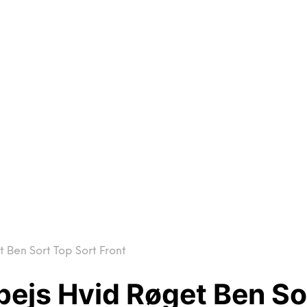
 Ben Sort Top Sort Front
pejs Hvid Røget Ben So