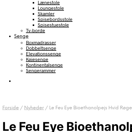
Lænestole
Loungestole
Skamler
Spisebordsstole
Spisestuestole
Tv-borde
Senge
Boxmadrasser
Dobbeltsenge
Elevationssenge
Køjesenge
Kontinentalsenge
Sengerammer
Forside
/
Nyheder
/
Le Feu Eye Bioethanolpejs Hvid Røget
Le Feu Eye Bioethanol