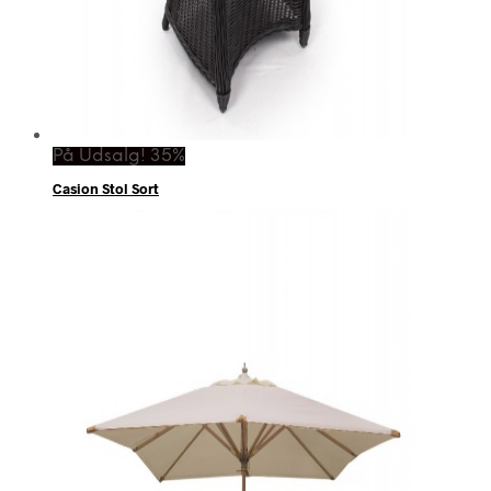
På Udsalg! 35%
Casion Stol Sort