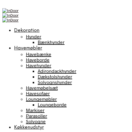
Dekoration
Hynder
Bænkhynder
Havemøbler
Havebænke
Haveborde
Havehynder
Adirondackhynder
Dækstolshynder
Solvognshynder
Havemøbelsæt
Havesofaer
Loungemøbler
Loungeborde
Markiser
Parasoller
Solvogne
Køkkenudstyr