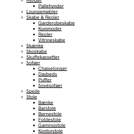
Pallehynder
Loungemøbler
Skabe & Reoler
Garderobeskabe
Kommoder
Reoler
Vitrineskabe
Skænke
Skoskabe
Skuffekassetter
Sofaer
Chaiselonger
Daybeds
Puffer
Sovesofaer
Spejle
Stole
Bænke
Barstole
Børnestole
Foldestole
Gamingstole
Kontorstole