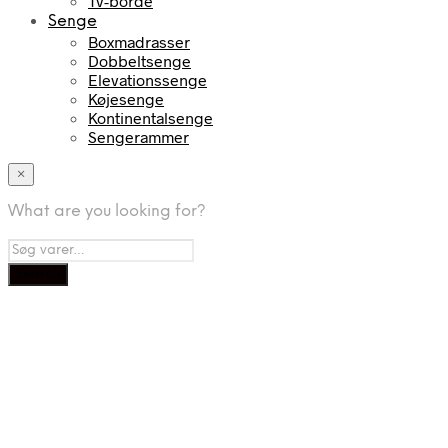
Tv-borde
Senge
Boxmadrasser
Dobbeltsenge
Elevationssenge
Køjesenge
Kontinentalsenge
Sengerammer
×
What are you looking for?