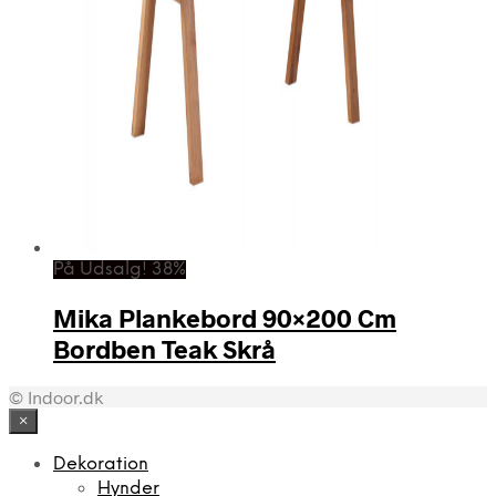
På Udsalg! 38%
Mika Plankebord 90×200 Cm
Bordben Teak Skrå
© Indoor.dk
×
Dekoration
Hynder