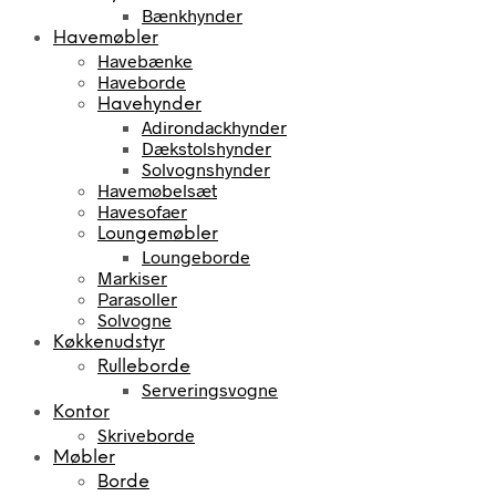
Bænkhynder
Havemøbler
Havebænke
Haveborde
Havehynder
Adirondackhynder
Dækstolshynder
Solvognshynder
Havemøbelsæt
Havesofaer
Loungemøbler
Loungeborde
Markiser
Parasoller
Solvogne
Køkkenudstyr
Rulleborde
Serveringsvogne
Kontor
Skriveborde
Møbler
Borde