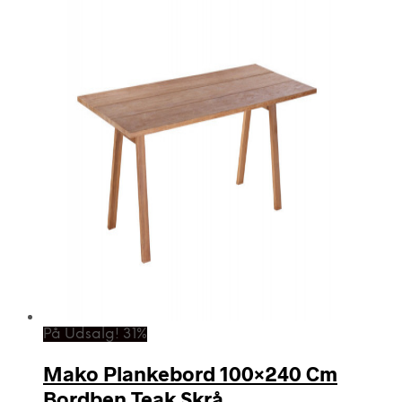
På Udsalg! 31%
Mako Plankebord 100×240 Cm
Bordben Teak Skrå