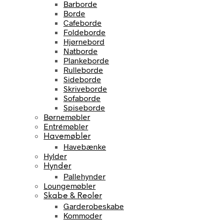
Barborde
Borde
Cafeborde
Foldeborde
Hjørnebord
Natborde
Plankeborde
Rulleborde
Sideborde
Skriveborde
Sofaborde
Spiseborde
Børnemøbler
Entrémøbler
Havemøbler
Havebænke
Hylder
Hynder
Pallehynder
Loungemøbler
Skabe & Reoler
Garderobeskabe
Kommoder