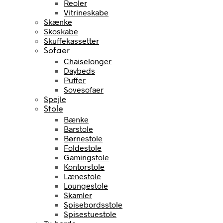
Reoler
Vitrineskabe
Skænke
Skoskabe
Skuffekassetter
Sofaer
Chaiselonger
Daybeds
Puffer
Sovesofaer
Spejle
Stole
Bænke
Barstole
Børnestole
Foldestole
Gamingstole
Kontorstole
Lænestole
Loungestole
Skamler
Spisebordsstole
Spisestuestole