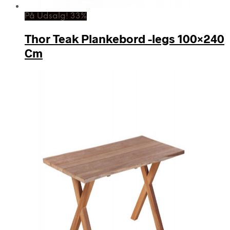
På Udsalg! 33%
Thor Teak Plankebord -legs 100×240
Cm