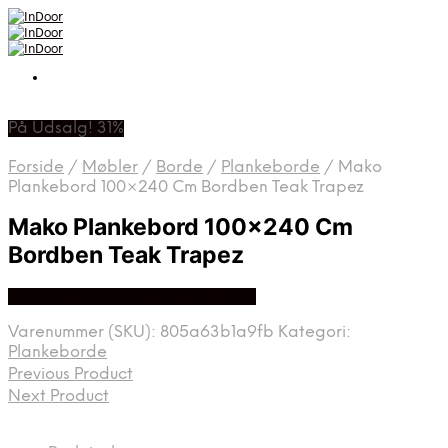
På Udsalg! 31%
Forside
/
Møbler
/
Borde
/
Plankeborde
/
Mako
Plankebord 100×240 Cm Bordben Teak Trapez
Mako Plankebord 100×240 Cm
Bordben Teak Trapez
Bedste Pris Fundet På Price Hero
Varenummer (SKU):
805a63b1a9fb
Kategori:
Plankeborde
Previous Product
Next Product