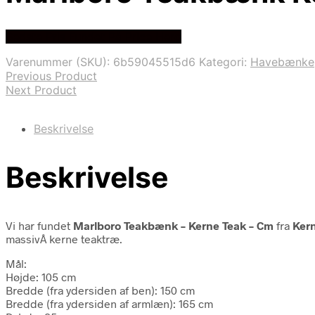
Bedste Pris Fundet På Price Hero
Varenummer (SKU):
6b59045515d6
Kategori:
Havebænke
Previous Product
Next Product
Beskrivelse
Beskrivelse
Vi har fundet
Marlboro Teakbænk – Kerne Teak – Cm
fra
Ker
massivÂ kerne teaktræ.
Mål:
Højde: 105 cm
Bredde (fra ydersiden af ben): 150 cm
Bredde (fra ydersiden af armlæn): 165 cm