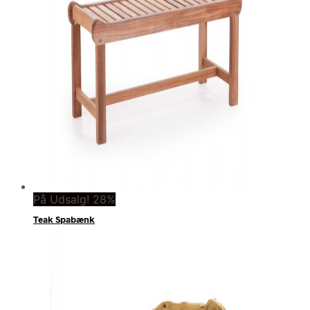
På Udsalg! 28%
Teak Spabænk