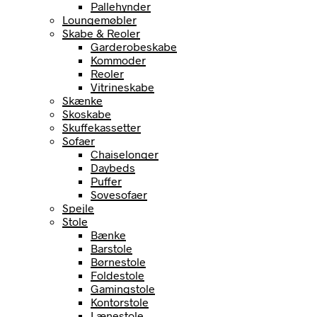
Pallehynder
Loungemøbler
Skabe & Reoler
Garderobeskabe
Kommoder
Reoler
Vitrineskabe
Skænke
Skoskabe
Skuffekassetter
Sofaer
Chaiselonger
Daybeds
Puffer
Sovesofaer
Spejle
Stole
Bænke
Barstole
Børnestole
Foldestole
Gamingstole
Kontorstole
Lænestole