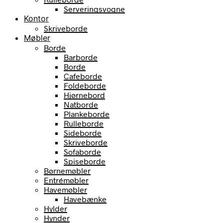
Serveringsvogne
Kontor
Skriveborde
Møbler
Borde
Barborde
Borde
Cafeborde
Foldeborde
Hjørnebord
Natborde
Plankeborde
Rulleborde
Sideborde
Skriveborde
Sofaborde
Spiseborde
Børnemøbler
Entrémøbler
Havemøbler
Havebænke
Hylder
Hynder