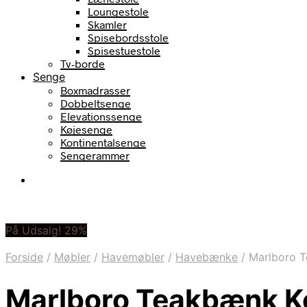
Loungestole
Skamler
Spisebordsstole
Spisestuestole
Tv-borde
Senge
Boxmadrasser
Dobbeltsenge
Elevationssenge
Køjesenge
Kontinentalsenge
Sengerammer
På Udsalg! 29%
Forside
/
Møbler
/
Havemøbler
/
Havebænke
/
Marlboro T
Marlboro Teakbænk K