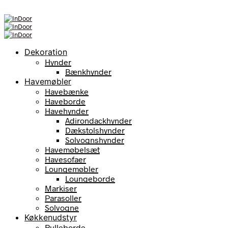
Dekoration
Hynder
Bænkhynder
Havemøbler
Havebænke
Haveborde
Havehynder
Adirondackhynder
Dækstolshynder
Solvognshynder
Havemøbelsæt
Havesofaer
Loungemøbler
Loungeborde
Markiser
Parasoller
Solvogne
Køkkenudstyr
Rulleborde