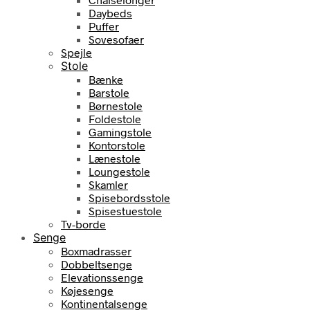
Daybeds
Puffer
Sovesofaer
Spejle
Stole
Bænke
Barstole
Børnestole
Foldestole
Gamingstole
Kontorstole
Lænestole
Loungestole
Skamler
Spisebordsstole
Spisestuestole
Tv-borde
Senge
Boxmadrasser
Dobbeltsenge
Elevationssenge
Køjesenge
Kontinentalsenge