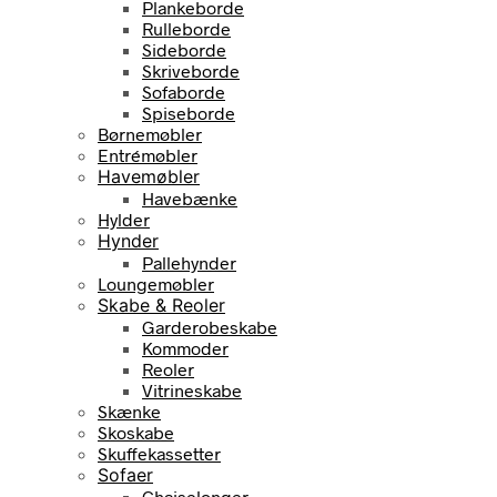
Plankeborde
Rulleborde
Sideborde
Skriveborde
Sofaborde
Spiseborde
Børnemøbler
Entrémøbler
Havemøbler
Havebænke
Hylder
Hynder
Pallehynder
Loungemøbler
Skabe & Reoler
Garderobeskabe
Kommoder
Reoler
Vitrineskabe
Skænke
Skoskabe
Skuffekassetter
Sofaer
Chaiselonger