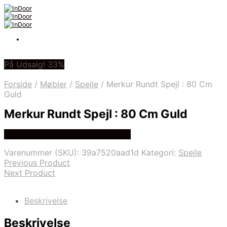
På Udsalg! 33%
Forside
/
Møbler
/
Spejle
/
Merkur Rundt Spejl : 80 Cm
Guld
Merkur Rundt Spejl : 80 Cm Guld
Bedste Pris Fundet På Price Hero
Varenummer (SKU):
39a7520aad1d
Kategori:
Spejle
Previous Product
Next Product
Beskrivelse
Beskrivelse