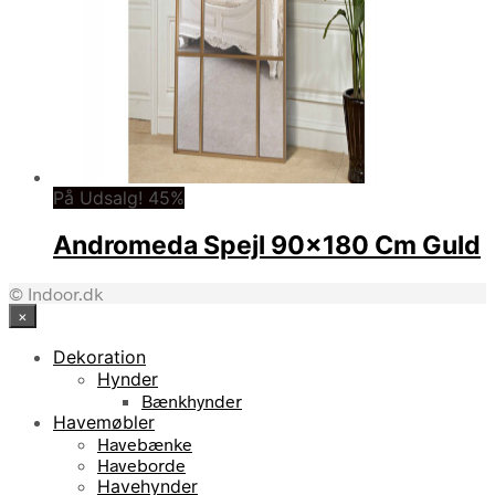
På Udsalg! 45%
Andromeda Spejl 90×180 Cm Guld
© Indoor.dk
×
Dekoration
Hynder
Bænkhynder
Havemøbler
Havebænke
Haveborde
Havehynder