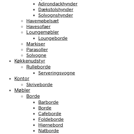
Adirondackhynder
Dækstolshynder
Solvognshynder
Havemøbelsæt
Havesofaer
Loungemøbler
Loungeborde
Markiser
Parasoller
Solvogne
Køkkenudstyr
Rulleborde
Serveringsvogne
Kontor
Skriveborde
Møbler
Borde
Barborde
Borde
Cafeborde
Foldeborde
Hjørnebord
Natborde