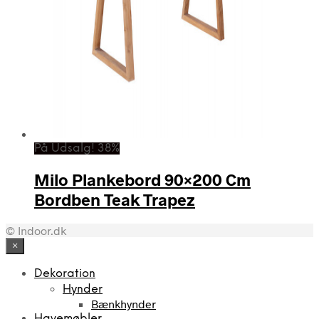
På Udsalg! 38%
Milo Plankebord 90×200 Cm
Bordben Teak Trapez
© Indoor.dk
×
Dekoration
Hynder
Bænkhynder
Havemøbler