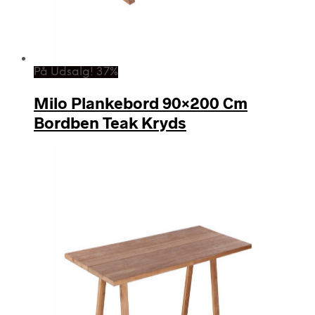
På Udsalg! 37%
Milo Plankebord 90×200 Cm
Bordben Teak Kryds