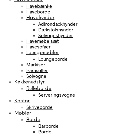
Havebænke
Haveborde
Havehynder
Adirondackhynder
Dækstolshynder
Solvognshynder
Havemøbelsæt
Havesofaer
Loungemøbler
Loungeborde
Markiser
Parasoller
Solvogne
Køkkenudstyr
Rulleborde
Serveringsvogne
Kontor
Skriveborde
Møbler
Borde
Barborde
Borde