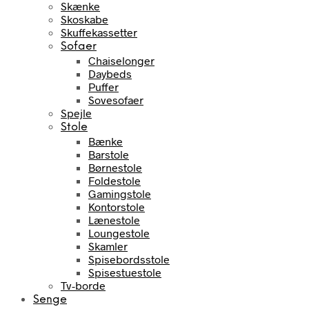
Skænke
Skoskabe
Skuffekassetter
Sofaer
Chaiselonger
Daybeds
Puffer
Sovesofaer
Spejle
Stole
Bænke
Barstole
Børnestole
Foldestole
Gamingstole
Kontorstole
Lænestole
Loungestole
Skamler
Spisebordsstole
Spisestuestole
Tv-borde
Senge