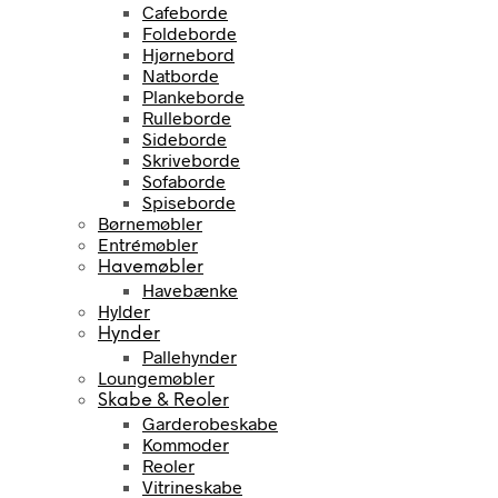
Cafeborde
Foldeborde
Hjørnebord
Natborde
Plankeborde
Rulleborde
Sideborde
Skriveborde
Sofaborde
Spiseborde
Børnemøbler
Entrémøbler
Havemøbler
Havebænke
Hylder
Hynder
Pallehynder
Loungemøbler
Skabe & Reoler
Garderobeskabe
Kommoder
Reoler
Vitrineskabe