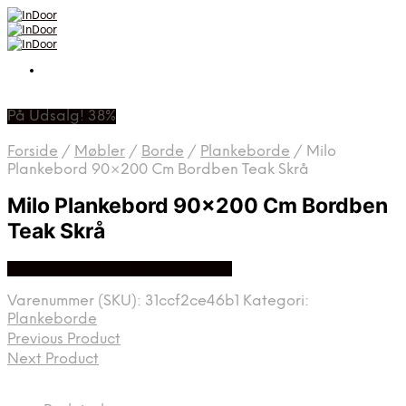
På Udsalg! 38%
Forside
/
Møbler
/
Borde
/
Plankeborde
/
Milo
Plankebord 90×200 Cm Bordben Teak Skrå
Milo Plankebord 90×200 Cm Bordben
Teak Skrå
Bedste Pris Fundet På Price Hero
Varenummer (SKU):
31ccf2ce46b1
Kategori:
Plankeborde
Previous Product
Next Product