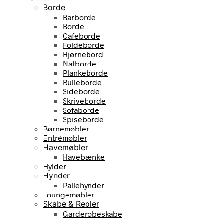
Borde
Barborde
Borde
Cafeborde
Foldeborde
Hjørnebord
Natborde
Plankeborde
Rulleborde
Sideborde
Skriveborde
Sofaborde
Spiseborde
Børnemøbler
Entrémøbler
Havemøbler
Havebænke
Hylder
Hynder
Pallehynder
Loungemøbler
Skabe & Reoler
Garderobeskabe