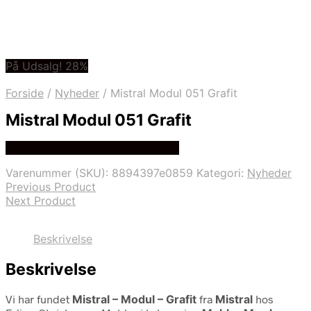
På Udsalg! 28%
Forside
/
Nyheder
/
Mistral Modul 051 Grafit
Mistral Modul 051 Grafit
Bedste Pris Fundet På Price Hero
Varenummer (SKU):
8894397e0859
Kategori:
Nyheder
Previous Product
Next Product
Beskrivelse
Beskrivelse
Vi har fundet
Mistral – Modul – Grafit
fra
Mistral
hos