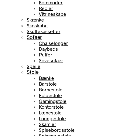
Kommoder
Reoler
Vitrineskabe
Skænke
Skoskabe
Skuffekassetter
Sofaer
Chaiselonger
Daybeds
Puffer
Sovesofaer
Spejle
Stole
Bænke
Barstole
Børnestole
Foldestole
Gamingstole
Kontorstole
Lænestole
Loungestole
Skamler
Spisebordsstole
Spisestuestole