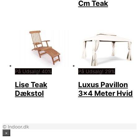
Cm Teak
På Udsalg! 40%
På Udsalg! 29%
Lise Teak
Luxus Pavillon
Dækstol
3×4 Meter Hvid
© Indoor.dk
×