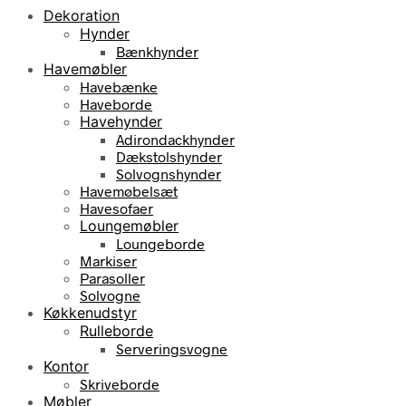
Dekoration
Hynder
Bænkhynder
Havemøbler
Havebænke
Haveborde
Havehynder
Adirondackhynder
Dækstolshynder
Solvognshynder
Havemøbelsæt
Havesofaer
Loungemøbler
Loungeborde
Markiser
Parasoller
Solvogne
Køkkenudstyr
Rulleborde
Serveringsvogne
Kontor
Skriveborde
Møbler