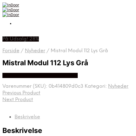
På Udsalg! 28%
Forside
/
Nyheder
/
Mistral Modul 112 Lys Grå
Mistral Modul 112 Lys Grå
Bedste Pris Fundet På Price Hero
Varenummer (SKU):
0b414809d0c3
Kategori:
Nyheder
Previous Product
Next Product
Beskrivelse
Beskrivelse