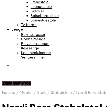
Lænestole
Loungestole
Skamler
Spisebordsstole
Spisestuestole
Tv-borde
Senge
Boxmadrasser
Dobbeltsenge
Elevationssenge
Køjesenge
Kontinentalsenge
Sengerammer
På Udsalg! 23%
Forside
/
Møbler
/
Stole
/
Stabelstole
/
Nardi Bora Stab