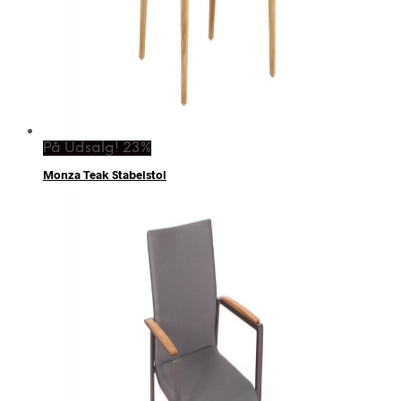
På Udsalg! 23%
Monza Teak Stabelstol