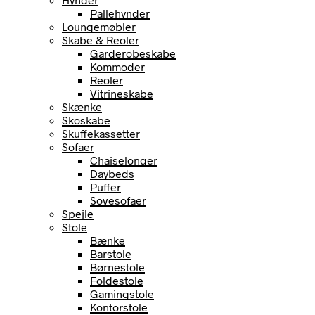
Pallehynder
Loungemøbler
Skabe & Reoler
Garderobeskabe
Kommoder
Reoler
Vitrineskabe
Skænke
Skoskabe
Skuffekassetter
Sofaer
Chaiselonger
Daybeds
Puffer
Sovesofaer
Spejle
Stole
Bænke
Barstole
Børnestole
Foldestole
Gamingstole
Kontorstole