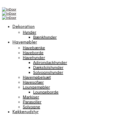
Dekoration
Hynder
Bænkhynder
Havemøbler
Havebænke
Haveborde
Havehynder
Adirondackhynder
Dækstolshynder
Solvognshynder
Havemøbelsæt
Havesofaer
Loungemøbler
Loungeborde
Markiser
Parasoller
Solvogne
Køkkenudstyr