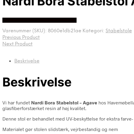
Nardi Bora Stabelstol
Bedste Pris Fundet På Price Hero
Varenummer (SKU):
8060e1db21ae
Kategori:
Stabelstole
Previous Product
Next Product
Beskrivelse
Beskrivelse
Vi har fundet
Nardi Bora Stabelstol – Agave
hos Havemøbella
glasfiberforstærket resin af høj kvalitet.
Denne stol er behandlet med UV-beskyttelse for ekstra farve- 
Materialet gør stolen slidstærk, vejrbestandig og nem