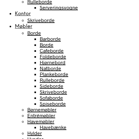
Rulleborde
Serveringsvogne
Kontor
Skriveborde
Møbler
Borde
Barborde
Borde
Cafeborde
Foldeborde
Hjørnebord
Natborde
Plankeborde
Rulleborde
Sideborde
Skriveborde
Sofaborde
Spiseborde
Børnemøbler
Entrémøbler
Havemøbler
Havebænke
Hylder
Hynder