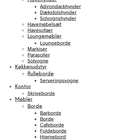
Adirondackhynder
Dækstolshynder
Solvognshynder
Havemøbelsæt
Havesofaer
Loungemøbler
Loungeborde
Markiser
Parasoller
Solvogne
Køkkenudstyr
Rulleborde
Serveringsvogne
Kontor
Skriveborde
Møbler
Borde
Barborde
Borde
Cafeborde
Foldeborde
Hjørnebord