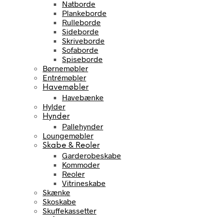
Natborde
Plankeborde
Rulleborde
Sideborde
Skriveborde
Sofaborde
Spiseborde
Børnemøbler
Entrémøbler
Havemøbler
Havebænke
Hylder
Hynder
Pallehynder
Loungemøbler
Skabe & Reoler
Garderobeskabe
Kommoder
Reoler
Vitrineskabe
Skænke
Skoskabe
Skuffekassetter