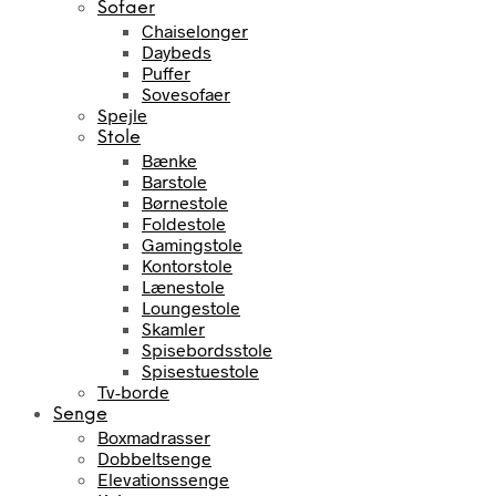
Sofaer
Chaiselonger
Daybeds
Puffer
Sovesofaer
Spejle
Stole
Bænke
Barstole
Børnestole
Foldestole
Gamingstole
Kontorstole
Lænestole
Loungestole
Skamler
Spisebordsstole
Spisestuestole
Tv-borde
Senge
Boxmadrasser
Dobbeltsenge
Elevationssenge