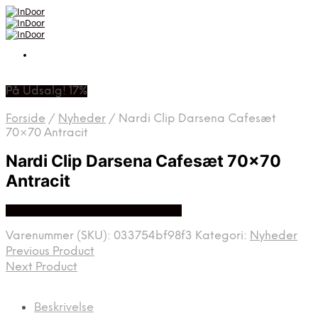
På Udsalg! 17%
Forside
/
Nyheder
/
Nardi Clip Darsena Cafesæt
70×70 Antracit
Nardi Clip Darsena Cafesæt 70×70
Antracit
Bedste Pris Fundet På Price Hero
Varenummer (SKU):
033754bf98f3
Kategori:
Nyheder
Previous Product
Next Product
Beskrivelse