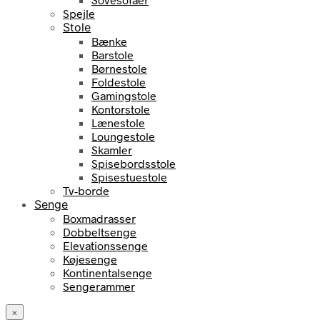
Spejle
Stole
Bænke
Barstole
Børnestole
Foldestole
Gamingstole
Kontorstole
Lænestole
Loungestole
Skamler
Spisebordsstole
Spisestuestole
Tv-borde
Senge
Boxmadrasser
Dobbeltsenge
Elevationssenge
Køjesenge
Kontinentalsenge
Sengerammer
×