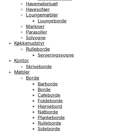
Havemøbelsæt
Havesofaer
Loungemøbler
Loungeborde
Markiser
Parasoller
Solvogne
Køkkenudstyr
Rulleborde
Serveringsvogne
Kontor
Skriveborde
Møbler
Borde
Barborde
Borde
Cafeborde
Foldeborde
Hjørnebord
Natborde
Plankeborde
Rulleborde
Sideborde