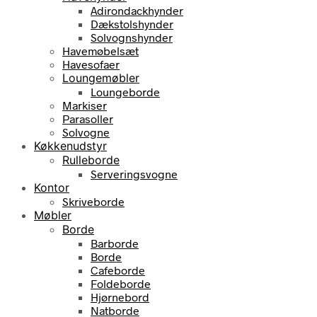
Adirondackhynder
Dækstolshynder
Solvognshynder
Havemøbelsæt
Havesofaer
Loungemøbler
Loungeborde
Markiser
Parasoller
Solvogne
Køkkenudstyr
Rulleborde
Serveringsvogne
Kontor
Skriveborde
Møbler
Borde
Barborde
Borde
Cafeborde
Foldeborde
Hjørnebord
Natborde