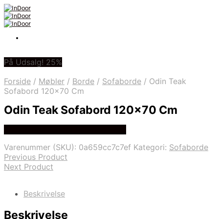
På Udsalg! 25%
Forside
/
Møbler
/
Borde
/
Sofaborde
/
Odin Teak
Sofabord 120×70 Cm
Odin Teak Sofabord 120×70 Cm
Bedste Pris Fundet På Price Hero
Varenummer (SKU):
0a659cc7c7ef
Kategori:
Sofaborde
Previous Product
Next Product
Beskrivelse
Beskrivelse