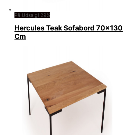
På Udsalg! 29%
Hercules Teak Sofabord 70×130
Cm