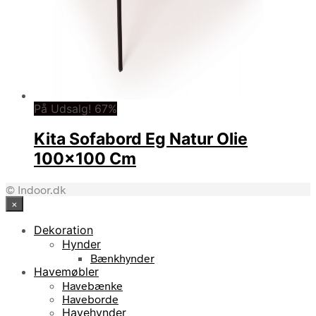
På Udsalg! 67%
Kita Sofabord Eg Natur Olie
100×100 Cm
© Indoor.dk
×
Dekoration
Hynder
Bænkhynder
Havemøbler
Havebænke
Haveborde
Havehynder