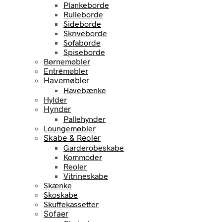
Plankeborde
Rulleborde
Sideborde
Skriveborde
Sofaborde
Spiseborde
Børnemøbler
Entrémøbler
Havemøbler
Havebænke
Hylder
Hynder
Pallehynder
Loungemøbler
Skabe & Reoler
Garderobeskabe
Kommoder
Reoler
Vitrineskabe
Skænke
Skoskabe
Skuffekassetter
Sofaer