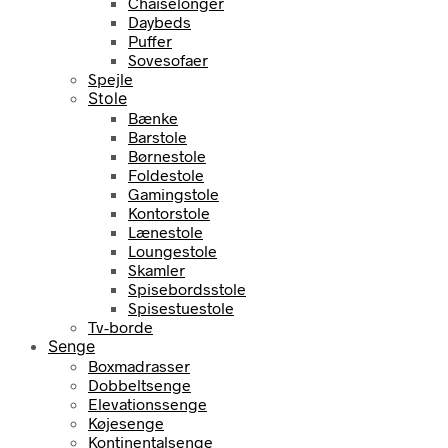
Chaiselonger
Daybeds
Puffer
Sovesofaer
Spejle
Stole
Bænke
Barstole
Børnestole
Foldestole
Gamingstole
Kontorstole
Lænestole
Loungestole
Skamler
Spisebordsstole
Spisestuestole
Tv-borde
Senge
Boxmadrasser
Dobbeltsenge
Elevationssenge
Køjesenge
Kontinentalsenge