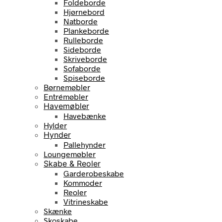
Foldeborde
Hjørnebord
Natborde
Plankeborde
Rulleborde
Sideborde
Skriveborde
Sofaborde
Spiseborde
Børnemøbler
Entrémøbler
Havemøbler
Havebænke
Hylder
Hynder
Pallehynder
Loungemøbler
Skabe & Reoler
Garderobeskabe
Kommoder
Reoler
Vitrineskabe
Skænke
Skoskabe