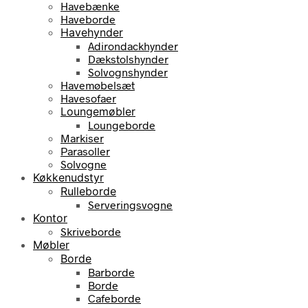
Havebænke
Haveborde
Havehynder
Adirondackhynder
Dækstolshynder
Solvognshynder
Havemøbelsæt
Havesofaer
Loungemøbler
Loungeborde
Markiser
Parasoller
Solvogne
Køkkenudstyr
Rulleborde
Serveringsvogne
Kontor
Skriveborde
Møbler
Borde
Barborde
Borde
Cafeborde