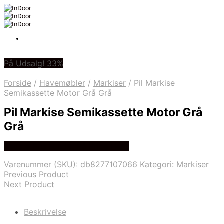
På Udsalg! 33%
Forside
/
Havemøbler
/
Markiser
/
Pil Markise
Semikassette Motor Grå Grå
Pil Markise Semikassette Motor Grå
Grå
Bedste Pris Fundet På Price Hero
Varenummer (SKU):
db8277107066
Kategori:
Markiser
Previous Product
Next Product
Beskrivelse