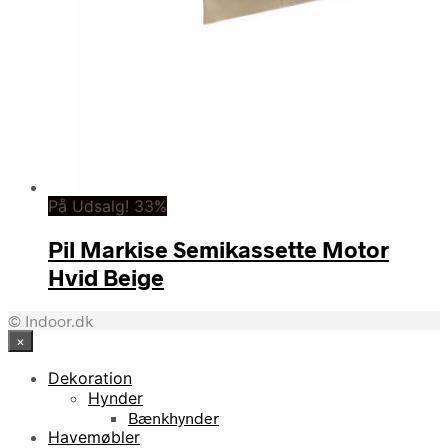
På Udsalg! 33%
Pil Markise Semikassette Motor
Hvid Beige
© Indoor.dk
×
Dekoration
Hynder
Bænkhynder
Havemøbler