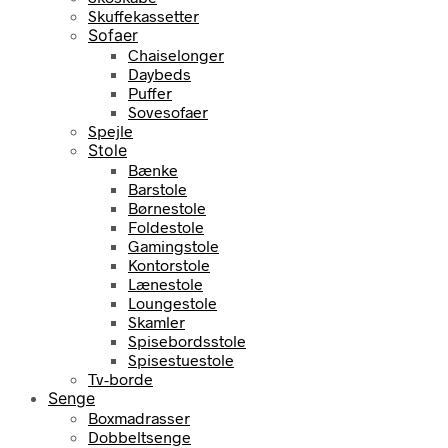
Skuffekassetter
Sofaer
Chaiselonger
Daybeds
Puffer
Sovesofaer
Spejle
Stole
Bænke
Barstole
Børnestole
Foldestole
Gamingstole
Kontorstole
Lænestole
Loungestole
Skamler
Spisebordsstole
Spisestuestole
Tv-borde
Senge
Boxmadrasser
Dobbeltsenge