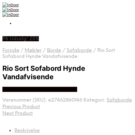
På Udsalg! 25%
Forside
/
Møbler
/
Borde
/
Sofaborde
/
Rio Sort
Sofabord Hynde Vandafvisende
Rio Sort Sofabord Hynde
Vandafvisende
Bedste Pris Fundet På Price Hero
Varenummer (SKU):
e27462860146
Kategori:
Sofaborde
Previous Product
Next Product
Beskrivelse