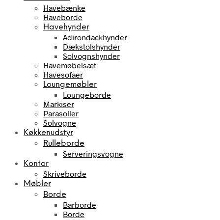
Havebænke
Haveborde
Havehynder
Adirondackhynder
Dækstolshynder
Solvognshynder
Havemøbelsæt
Havesofaer
Loungemøbler
Loungeborde
Markiser
Parasoller
Solvogne
Køkkenudstyr
Rulleborde
Serveringsvogne
Kontor
Skriveborde
Møbler
Borde
Barborde
Borde