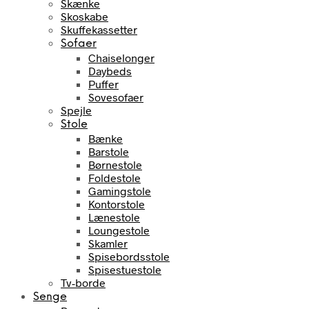
Skænke
Skoskabe
Skuffekassetter
Sofaer
Chaiselonger
Daybeds
Puffer
Sovesofaer
Spejle
Stole
Bænke
Barstole
Børnestole
Foldestole
Gamingstole
Kontorstole
Lænestole
Loungestole
Skamler
Spisebordsstole
Spisestuestole
Tv-borde
Senge