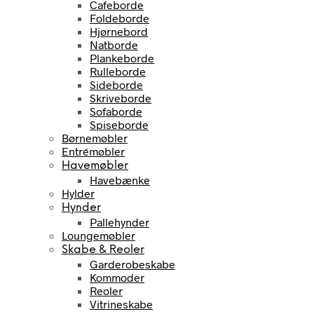
Cafeborde
Foldeborde
Hjørnebord
Natborde
Plankeborde
Rulleborde
Sideborde
Skriveborde
Sofaborde
Spiseborde
Børnemøbler
Entrémøbler
Havemøbler
Havebænke
Hylder
Hynder
Pallehynder
Loungemøbler
Skabe & Reoler
Garderobeskabe
Kommoder
Reoler
Vitrineskabe