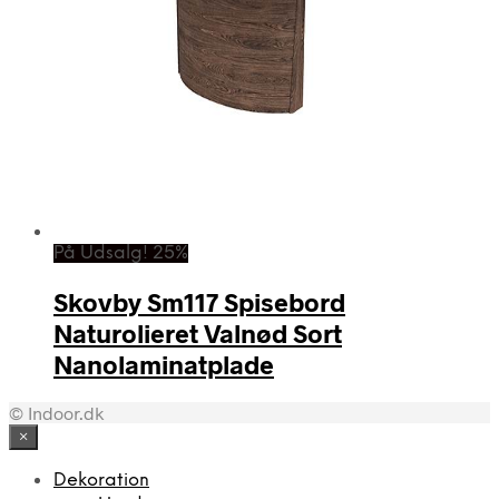
På Udsalg! 25%
Skovby Sm117 Spisebord
Naturolieret Valnød Sort
Nanolaminatplade
© Indoor.dk
×
Dekoration