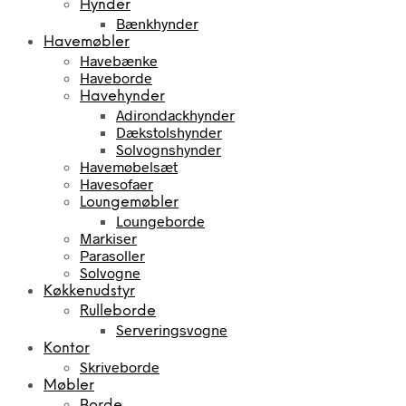
Hynder
Bænkhynder
Havemøbler
Havebænke
Haveborde
Havehynder
Adirondackhynder
Dækstolshynder
Solvognshynder
Havemøbelsæt
Havesofaer
Loungemøbler
Loungeborde
Markiser
Parasoller
Solvogne
Køkkenudstyr
Rulleborde
Serveringsvogne
Kontor
Skriveborde
Møbler
Borde