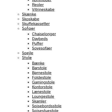
Reoler
Vitrineskabe
Skænke
Skoskabe
Skuffekassetter
Sofaer
Chaiselonger
Daybeds
Puffer
Sovesofaer
Spejle
Stole
Bænke
Barstole
Børnestole
Foldestole
Gamingstole
Kontorstole
Lænestole
Loungestole
Skamler
Spisebordsstole
Spisestuestole