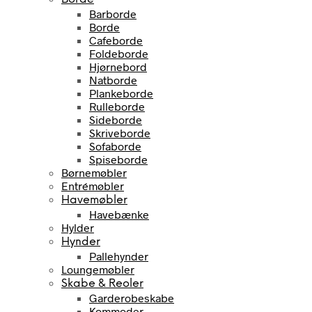
Barborde
Borde
Cafeborde
Foldeborde
Hjørnebord
Natborde
Plankeborde
Rulleborde
Sideborde
Skriveborde
Sofaborde
Spiseborde
Børnemøbler
Entrémøbler
Havemøbler
Havebænke
Hylder
Hynder
Pallehynder
Loungemøbler
Skabe & Reoler
Garderobeskabe
Kommoder