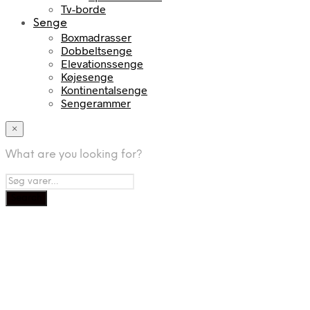
Tv-borde
Senge
Boxmadrasser
Dobbeltsenge
Elevationssenge
Køjesenge
Kontinentalsenge
Sengerammer
×
What are you looking for?