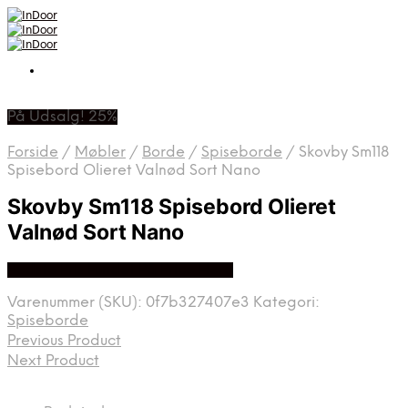
På Udsalg! 25%
Forside
/
Møbler
/
Borde
/
Spiseborde
/
Skovby Sm118
Spisebord Olieret Valnød Sort Nano
Skovby Sm118 Spisebord Olieret
Valnød Sort Nano
Bedste Pris Fundet På Price Hero
Varenummer (SKU):
0f7b327407e3
Kategori:
Spiseborde
Previous Product
Next Product