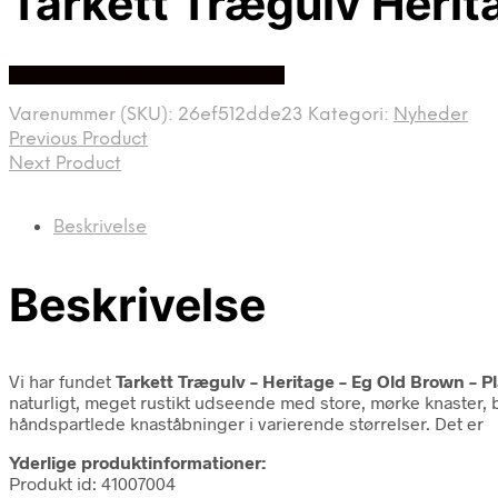
Tarkett Trægulv Herit
Bedste Pris Fundet På Price Hero
Varenummer (SKU):
26ef512dde23
Kategori:
Nyheder
Previous Product
Next Product
Beskrivelse
Beskrivelse
Vi har fundet
Tarkett Trægulv – Heritage – Eg Old Brown – P
naturligt, meget rustikt udseende med store, mørke knaster, b
håndspartlede knaståbninger i varierende størrelser. Det er
Yderlige produktinformationer:
Produkt id: 41007004