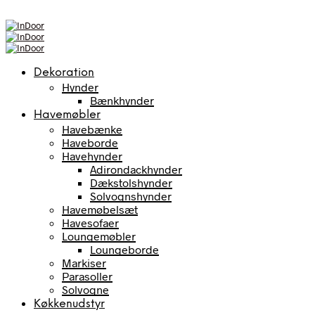
Dekoration
Hynder
Bænkhynder
Havemøbler
Havebænke
Haveborde
Havehynder
Adirondackhynder
Dækstolshynder
Solvognshynder
Havemøbelsæt
Havesofaer
Loungemøbler
Loungeborde
Markiser
Parasoller
Solvogne
Køkkenudstyr