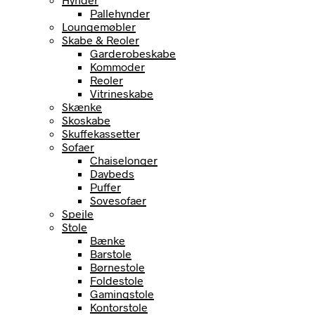
Pallehynder
Loungemøbler
Skabe & Reoler
Garderobeskabe
Kommoder
Reoler
Vitrineskabe
Skænke
Skoskabe
Skuffekassetter
Sofaer
Chaiselonger
Daybeds
Puffer
Sovesofaer
Spejle
Stole
Bænke
Barstole
Børnestole
Foldestole
Gamingstole
Kontorstole