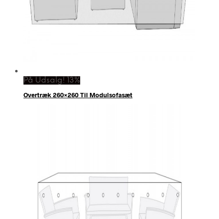
På Udsalg! 13%
Overtræk 260×260 Til Modulsofasæt