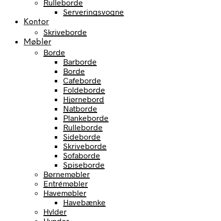
Rulleborde
Serveringsvogne
Kontor
Skriveborde
Møbler
Borde
Barborde
Borde
Cafeborde
Foldeborde
Hjørnebord
Natborde
Plankeborde
Rulleborde
Sideborde
Skriveborde
Sofaborde
Spiseborde
Børnemøbler
Entrémøbler
Havemøbler
Havebænke
Hylder
Hynder