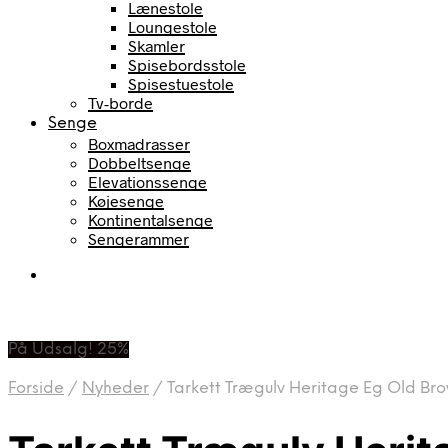
Lænestole
Loungestole
Skamler
Spisebordsstole
Spisestuestole
Tv-borde
Senge
Boxmadrasser
Dobbeltsenge
Elevationssenge
Køjesenge
Kontinentalsenge
Sengerammer
På Udsalg! 25%
Forside
/
Nyheder
/
Tarkett Trægulv Heritage Eg Old Bro