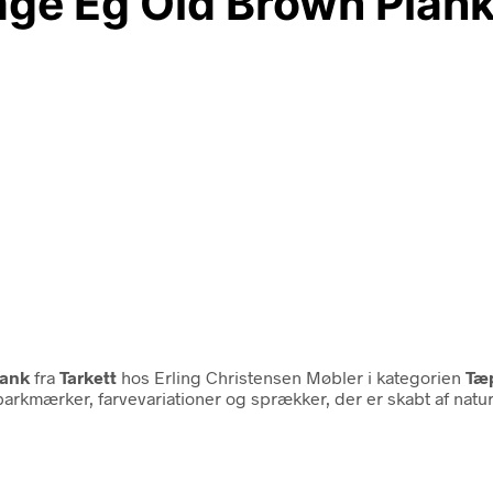
age Eg Old Brown Plan
lank
fra
Tarkett
hos Erling Christensen Møbler i kategorien
Tæp
arkmærker, farvevariationer og sprækker, der er skabt af nature