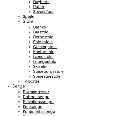
Daybeds
Puffer
Sovesofaer
Spejle
Stole
Bænke
Barstole
Børnestole
Foldestole
Gamingstole
Kontorstole
Lænestole
Loungestole
Skamler
Spisebordsstole
Spisestuestole
Tv-borde
Senge
Boxmadrasser
Dobbeltsenge
Elevationssenge
Køjesenge
Kontinentalsenge