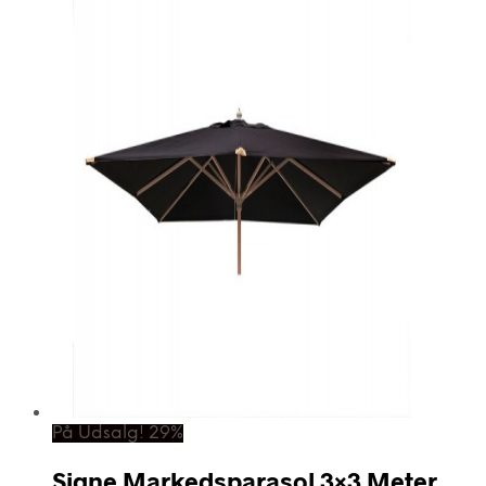
På Udsalg! 29%
Signe Markedsparasol 3×3 Meter