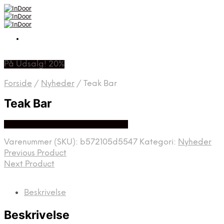
På Udsalg! 20%
Forside
/
Nyheder
/
Teak Bar
Teak Bar
Bedste Pris Fundet På Price Hero
Varenummer (SKU):
b572105d5547
Kategori:
Nyheder
Previous Product
Next Product
Beskrivelse
Beskrivelse