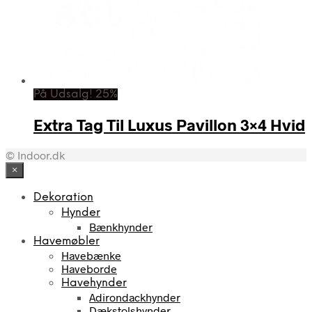
På Udsalg! 25%
Extra Tag Til Luxus Pavillon 3×4 Hvid
© Indoor.dk
×
Dekoration
Hynder
Bænkhynder
Havemøbler
Havebænke
Haveborde
Havehynder
Adirondackhynder
Dækstolshynder