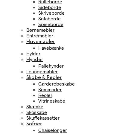
Rulleborde
Sideborde
Skriveborde
Sofaborde
Spiseborde
Børnemøbler
Entrémøbler
Havemøbler
Havebænke
Hylder
Hynder
Pallehynder
Loungemøbler
Skabe & Reoler
Garderobeskabe
Kommoder
Reoler
Vitrineskabe
Skænke
Skoskabe
Skuffekassetter
Sofaer
Chaiselonger