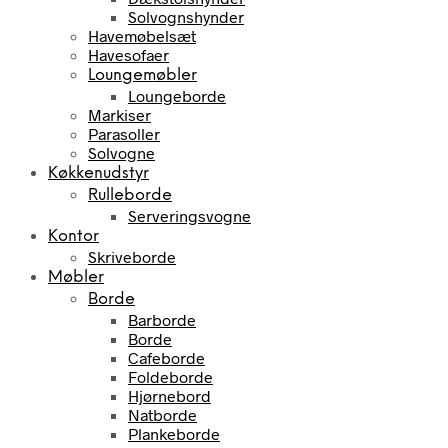
Solvognshynder
Havemøbelsæt
Havesofaer
Loungemøbler
Loungeborde
Markiser
Parasoller
Solvogne
Køkkenudstyr
Rulleborde
Serveringsvogne
Kontor
Skriveborde
Møbler
Borde
Barborde
Borde
Cafeborde
Foldeborde
Hjørnebord
Natborde
Plankeborde