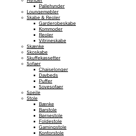
Pallehynder
Loungemøbler
Skabe & Reoler
Garderobeskabe
Kommoder
Reoler
Vitrineskabe
Skænke
Skoskabe
Skuffekassetter
Sofaer
Chaiselonger
Daybeds
Puffer
Sovesofaer
Spejle
Stole
Bænke
Barstole
Børnestole
Foldestole
Gamingstole
Kontorstole