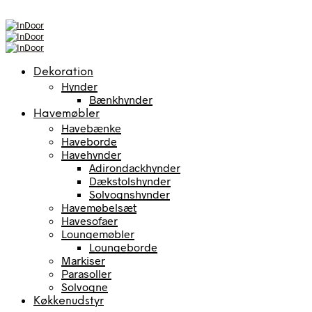
Dekoration
Hynder
Bænkhynder
Havemøbler
Havebænke
Haveborde
Havehynder
Adirondackhynder
Dækstolshynder
Solvognshynder
Havemøbelsæt
Havesofaer
Loungemøbler
Loungeborde
Markiser
Parasoller
Solvogne
Køkkenudstyr