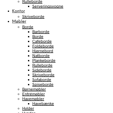
Rulleborde
Serveringsvogne
Kontor
Skriveborde
Møbler
Borde
Barborde
Borde
Cafeborde
Foldeborde
Hjørnebord
Natborde
Plankeborde
Rulleborde
Sideborde
Skriveborde
Sofaborde
Spiseborde
Børnemøbler
Entrémøbler
Havemøbler
Havebænke
Hylder
Hynder