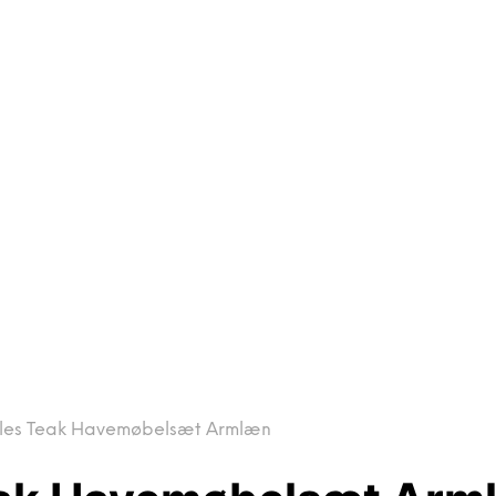
ules Teak Havemøbelsæt Armlæn