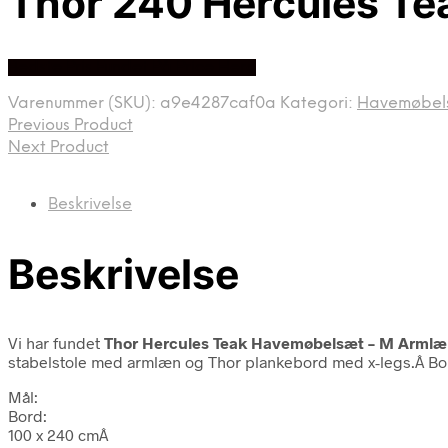
Thor 240 Hercules T
Bedste Pris Fundet På Price Hero
Varenummer (SKU):
a9e4287caf0a
Kategori:
Havemøbel
Previous Product
Next Product
Beskrivelse
Beskrivelse
Vi har fundet
Thor Hercules Teak Havemøbelsæt – M Arml
stabelstole med armlæn og Thor plankebord med x-legs.Â Bord
Mål:
Bord:
100 x 240 cmÂ