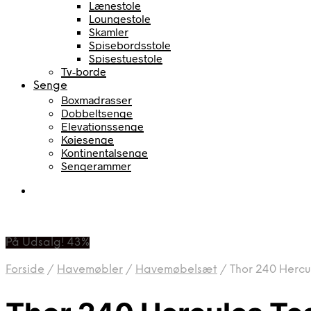
Lænestole
Loungestole
Skamler
Spisebordsstole
Spisestuestole
Tv-borde
Senge
Boxmadrasser
Dobbeltsenge
Elevationssenge
Køjesenge
Kontinentalsenge
Sengerammer
På Udsalg! 43%
Forside
/
Havemøbler
/
Havemøbelsæt
/
Thor 240 Herc