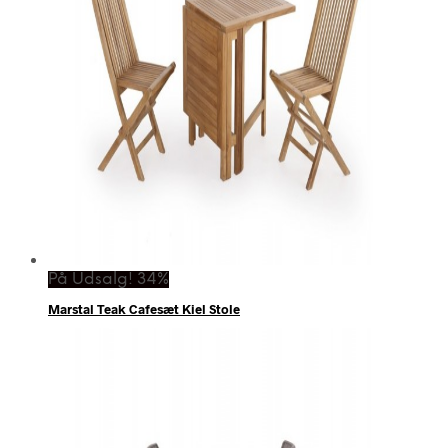
På Udsalg! 34%
Marstal Teak Cafesæt Kiel Stole