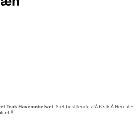
læn
æt Teak Havemøbelsæt
. Sæt bestående afÂ 6 stk.Â Hercules
litet.Â