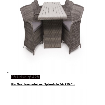
På Udsalg! 42%
Rio Grå Havemøbelsæt Spisestole 94×210 Cm