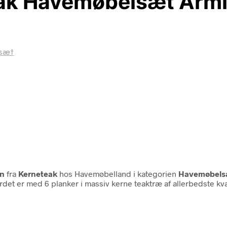
eak Havemøbelsæt Arm
sæt
æn
fra
Kerneteak
hos Havemøbelland i kategorien
Havemøbels
et er med 6 planker i massiv kerne teaktræ af allerbedste kva