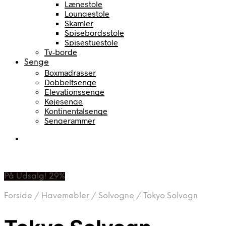
Lænestole
Loungestole
Skamler
Spisebordsstole
Spisestuestole
Tv-borde
Senge
Boxmadrasser
Dobbeltsenge
Elevationssenge
Køjesenge
Kontinentalsenge
Sengerammer
På Udsalg! 29%
Forside
/
Havemøbler
/
Solvogne
/
Tokyo Solvogn