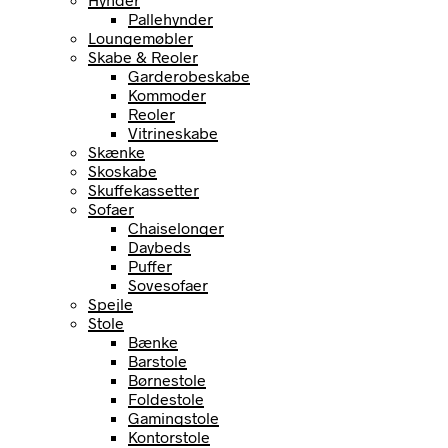
Pallehynder
Loungemøbler
Skabe & Reoler
Garderobeskabe
Kommoder
Reoler
Vitrineskabe
Skænke
Skoskabe
Skuffekassetter
Sofaer
Chaiselonger
Daybeds
Puffer
Sovesofaer
Spejle
Stole
Bænke
Barstole
Børnestole
Foldestole
Gamingstole
Kontorstole