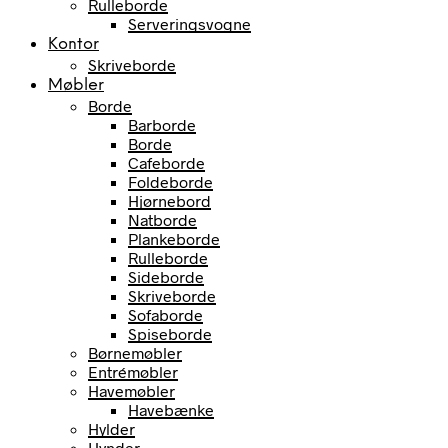
Rulleborde
Serveringsvogne
Kontor
Skriveborde
Møbler
Borde
Barborde
Borde
Cafeborde
Foldeborde
Hjørnebord
Natborde
Plankeborde
Rulleborde
Sideborde
Skriveborde
Sofaborde
Spiseborde
Børnemøbler
Entrémøbler
Havemøbler
Havebænke
Hylder
Hynder