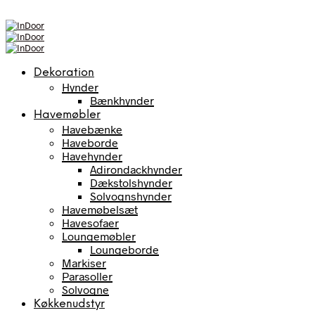
Dekoration
Hynder
Bænkhynder
Havemøbler
Havebænke
Haveborde
Havehynder
Adirondackhynder
Dækstolshynder
Solvognshynder
Havemøbelsæt
Havesofaer
Loungemøbler
Loungeborde
Markiser
Parasoller
Solvogne
Køkkenudstyr