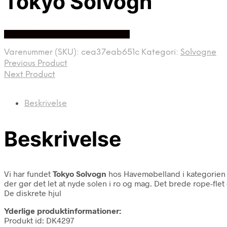
Tokyo Solvogn
Bedste Pris Fundet På Price Hero
Varenummer (SKU):
cea37eab651c
Kategori:
Solvogne
Previous Product
Next Product
Beskrivelse
Beskrivelse
Vi har fundet
Tokyo Solvogn
hos Havemøbelland i kategorie
der gør det let at nyde solen i ro og mag. Det brede rope-flet
De diskrete hjul
Yderlige produktinformationer:
Produkt id: DK4297