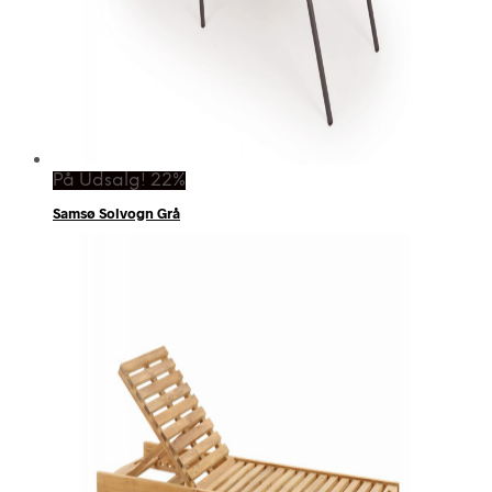
På Udsalg! 22%
Samsø Solvogn Grå