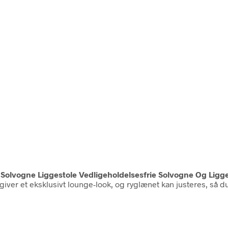
n
Solvogne Liggestole Vedligeholdelsesfrie Solvogne Og Ligg
 giver et eksklusivt lounge-look, og ryglænet kan justeres, så 