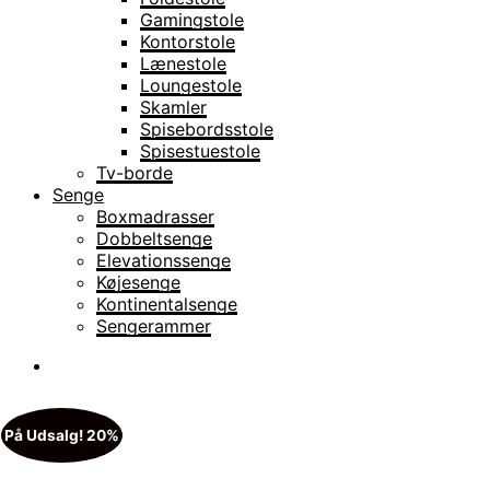
Gamingstole
Kontorstole
Lænestole
Loungestole
Skamler
Spisebordsstole
Spisestuestole
Tv-borde
Senge
Boxmadrasser
Dobbeltsenge
Elevationssenge
Køjesenge
Kontinentalsenge
Sengerammer
På Udsalg! 20%