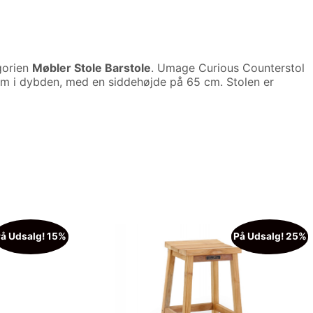
gorien
Møbler Stole Barstole
. Umage Curious Counterstol
 cm i dybden, med en siddehøjde på 65 cm. Stolen er
å Udsalg! 15%
På Udsalg! 25%