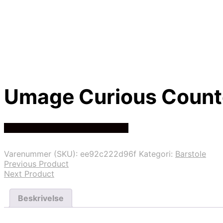
Umage Curious Count
Bedste Pris Fundet På Price Hero
Varenummer (SKU):
ee92c222d96f
Kategori:
Barstole
Previous Product
Next Product
Beskrivelse