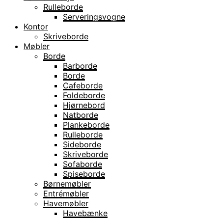
Rulleborde
Serveringsvogne
Kontor
Skriveborde
Møbler
Borde
Barborde
Borde
Cafeborde
Foldeborde
Hjørnebord
Natborde
Plankeborde
Rulleborde
Sideborde
Skriveborde
Sofaborde
Spiseborde
Børnemøbler
Entrémøbler
Havemøbler
Havebænke