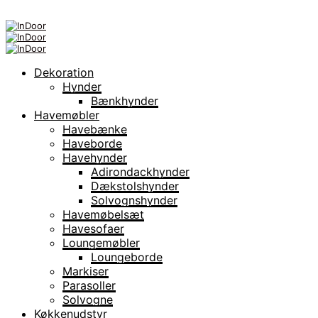
Dekoration
Hynder
Bænkhynder
Havemøbler
Havebænke
Haveborde
Havehynder
Adirondackhynder
Dækstolshynder
Solvognshynder
Havemøbelsæt
Havesofaer
Loungemøbler
Loungeborde
Markiser
Parasoller
Solvogne
Køkkenudstyr