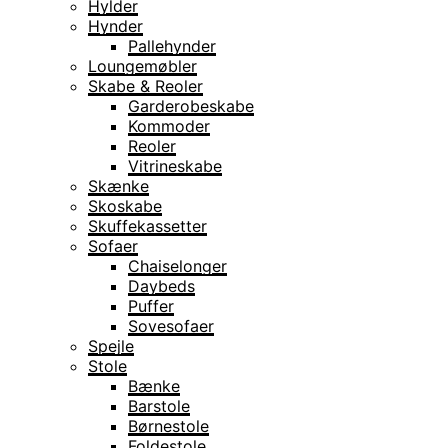
Hylder
Hynder
Pallehynder
Loungemøbler
Skabe & Reoler
Garderobeskabe
Kommoder
Reoler
Vitrineskabe
Skænke
Skoskabe
Skuffekassetter
Sofaer
Chaiselonger
Daybeds
Puffer
Sovesofaer
Spejle
Stole
Bænke
Barstole
Børnestole
Foldestole