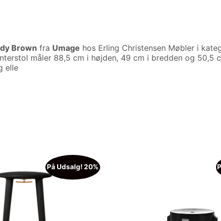
ddy Brown
fra
Umage
hos Erling Christensen Møbler i kate
unterstol måler 88,5 cm i højden, 49 cm i bredden og 50,5
 elle
På Udsalg! 20%
P