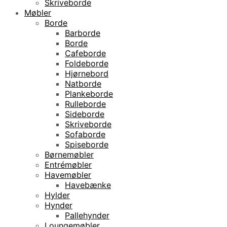
Skriveborde
Møbler
Borde
Barborde
Borde
Cafeborde
Foldeborde
Hjørnebord
Natborde
Plankeborde
Rulleborde
Sideborde
Skriveborde
Sofaborde
Spiseborde
Børnemøbler
Entrémøbler
Havemøbler
Havebænke
Hylder
Hynder
Pallehynder
Loungemøbler