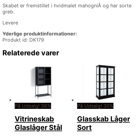
Skabet er fremstillet i hvidmalet mahogniÂ og har sorte
greb.
Levere
Yderlige produktinformationer:
Produkt id: DK179
Relaterede varer
På Udsalg! 38%
På Udsalg! 30%
Vitrineskab
Glasskab Låger
Glaslåger Stål
Sort