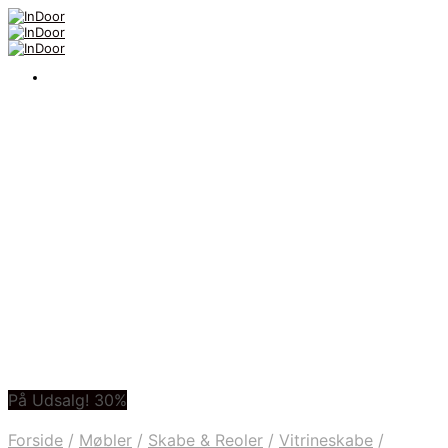
På Udsalg! 30%
Forside
/
Møbler
/
Skabe & Reoler
/
Vitrineskabe
/