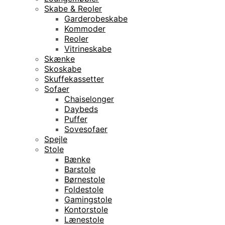
Skabe & Reoler
Garderobeskabe
Kommoder
Reoler
Vitrineskabe
Skænke
Skoskabe
Skuffekassetter
Sofaer
Chaiselonger
Daybeds
Puffer
Sovesofaer
Spejle
Stole
Bænke
Barstole
Børnestole
Foldestole
Gamingstole
Kontorstole
Lænestole