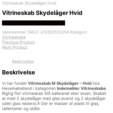
Vitrineskab Skydelåger Hvid
Vitrineskab Skydelåger Hvid
Bedste Pris Fundet På Price Hero
Varenummer (SKU):
e13302f25359
Kategori:
Vitrineskabe
Previous Product
Next Product
Beskrivelse
Beskrivelse
Vi har fundet
Vitrineskab M Skydelåger – Hvid
hos
Havemøbelland i kategorien
Indemøbler Vitrineskabe
.
Rigtig flot vitrineskab tilÂ køkkenet eller stuen. Skabet
er med 2 skydelåger med glas øverst og 2 skydelåger
uden glas nederst.Â Der er masser af plads til glas,
tallerkener og skåle.