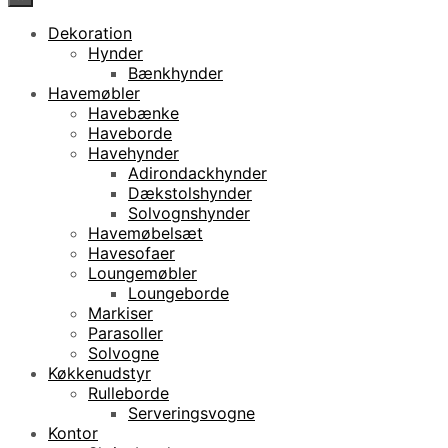
Dekoration
Hynder
Bænkhynder
Havemøbler
Havebænke
Haveborde
Havehynder
Adirondackhynder
Dækstolshynder
Solvognshynder
Havemøbelsæt
Havesofaer
Loungemøbler
Loungeborde
Markiser
Parasoller
Solvogne
Køkkenudstyr
Rulleborde
Serveringsvogne
Kontor