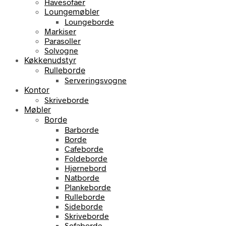
Havesofaer
Loungemøbler
Loungeborde
Markiser
Parasoller
Solvogne
Køkkenudstyr
Rulleborde
Serveringsvogne
Kontor
Skriveborde
Møbler
Borde
Barborde
Borde
Cafeborde
Foldeborde
Hjørnebord
Natborde
Plankeborde
Rulleborde
Sideborde
Skriveborde
Sofaborde