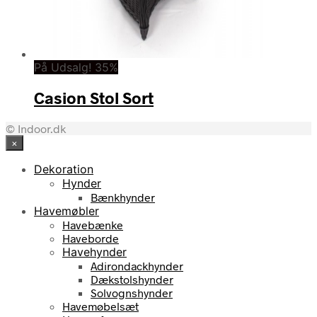
På Udsalg! 35%
Casion Stol Sort
© Indoor.dk
×
Dekoration
Hynder
Bænkhynder
Havemøbler
Havebænke
Haveborde
Havehynder
Adirondackhynder
Dækstolshynder
Solvognshynder
Havemøbelsæt