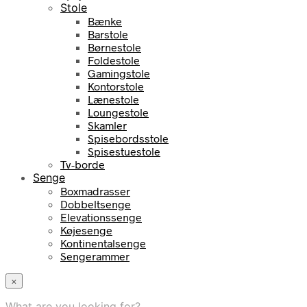
Stole
Bænke
Barstole
Børnestole
Foldestole
Gamingstole
Kontorstole
Lænestole
Loungestole
Skamler
Spisebordsstole
Spisestuestole
Tv-borde
Senge
Boxmadrasser
Dobbeltsenge
Elevationssenge
Køjesenge
Kontinentalsenge
Sengerammer
×
What are you looking for?