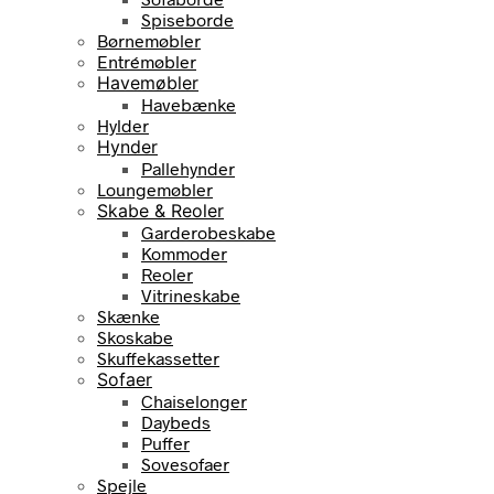
Spiseborde
Børnemøbler
Entrémøbler
Havemøbler
Havebænke
Hylder
Hynder
Pallehynder
Loungemøbler
Skabe & Reoler
Garderobeskabe
Kommoder
Reoler
Vitrineskabe
Skænke
Skoskabe
Skuffekassetter
Sofaer
Chaiselonger
Daybeds
Puffer
Sovesofaer
Spejle