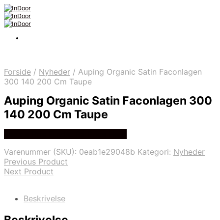
Forside
/
Nyheder
/
Auping Organic Satin Faconlagen
300 140 200 Cm Taupe
Auping Organic Satin Faconlagen 300
140 200 Cm Taupe
Bedste Pris Fundet På Price Hero
Varenummer (SKU):
0eab1e29048b
Kategori:
Nyheder
Previous Product
Next Product
Beskrivelse
Beskrivelse