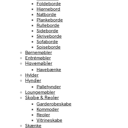
Foldeborde
Hjørnebord
Natborde
Plankeborde
Rulleborde
Sideborde
Skriveborde
Sofaborde
Spiseborde
Børnemøbler
Entrémøbler
Havemøbler
Havebænke
Hylder
Hynder
Pallehynder
Loungemøbler
Skabe & Reoler
Garderobeskabe
Kommoder
Reoler
Vitrineskabe
Skænke