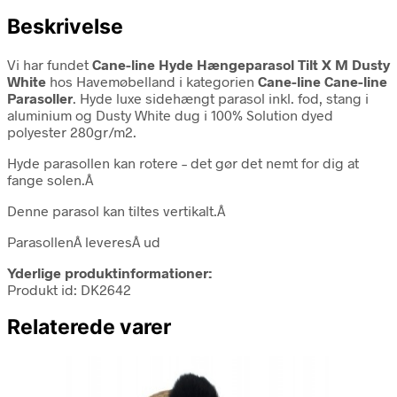
Beskrivelse
Vi har fundet
Cane-line Hyde Hængeparasol Tilt X M Dusty
White
hos Havemøbelland i kategorien
Cane-line Cane-line
Parasoller
. Hyde luxe sidehængt parasol inkl. fod, stang i
aluminium og Dusty White dug i 100% Solution dyed
polyester 280gr/m2.
Hyde parasollen kan rotere – det gør det nemt for dig at
fange solen.Â
Denne parasol kan tiltes vertikalt.Â
ParasollenÂ leveresÂ ud
Yderlige produktinformationer:
Produkt id: DK2642
Relaterede varer