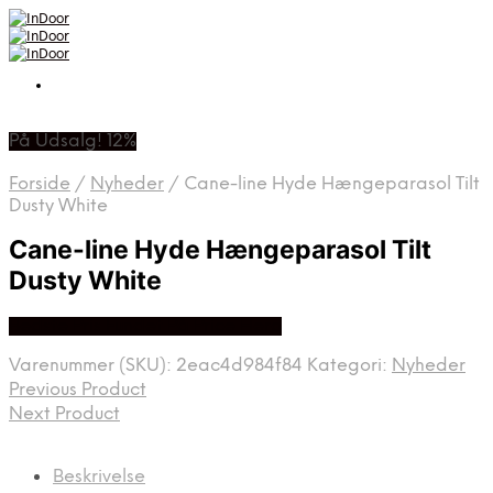
På Udsalg! 12%
Forside
/
Nyheder
/
Cane-line Hyde Hængeparasol Tilt
Dusty White
Cane-line Hyde Hængeparasol Tilt
Dusty White
Bedste Pris Fundet På Price Hero
Varenummer (SKU):
2eac4d984f84
Kategori:
Nyheder
Previous Product
Next Product
Beskrivelse