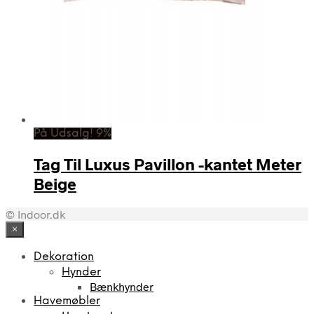
På Udsalg! 9%
Tag Til Luxus Pavillon -kantet Meter
Beige
© Indoor.dk
×
Dekoration
Hynder
Bænkhynder
Havemøbler