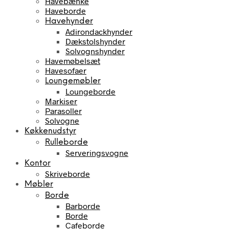
Havebænke
Haveborde
Havehynder
Adirondackhynder
Dækstolshynder
Solvognshynder
Havemøbelsæt
Havesofaer
Loungemøbler
Loungeborde
Markiser
Parasoller
Solvogne
Køkkenudstyr
Rulleborde
Serveringsvogne
Kontor
Skriveborde
Møbler
Borde
Barborde
Borde
Cafeborde