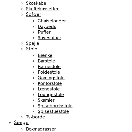
Skoskabe
Skuffekassetter
Sofaer
Chaiselonger
Daybeds
Puffer
Sovesofaer
Spejle
Stole
Bænke
Barstole
Børnestole
Foldestole
Gamingstole
Kontorstole
Lænestole
Loungestole
Skamler
Spisebordsstole
Spisestuestole
Tv-borde
Senge
Boxmadrasser